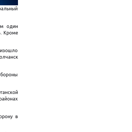
ральный
ам один
Б. Кроме
оизошло
олчанск
обороны
ганской
 районах
орону в