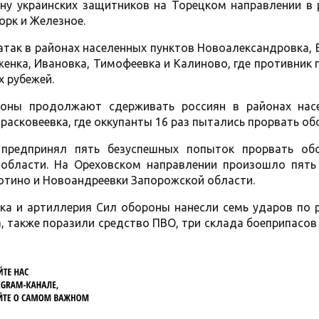
ону украинских защитников на Торецком направлении в 
орк и Железное.
так в районах населенных пунктов Новоалександровка, 
женка, Ивановка, Тимофеевка и Калиново, где противник
 рубежей.
роны продолжают сдерживать россиян в районах нас
расковеевка, где оккупанты 16 раз пытались прорвать об
 предпринял пять безуспешных попыток прорвать об
 области. На Ореховском направлении произошло пять
отино и Новоандреевки Запорожской области.
ска и артиллерия Сил обороны нанесли семь ударов по 
, также поразили средство ПВО, три склада боеприпасов