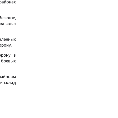
районах
Веселое,
 пытался
еленных
орону.
орону в
 боевых
районам
 и склад