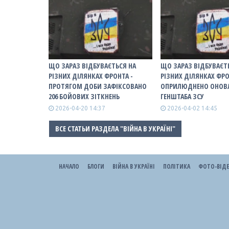
ЩО ЗАРАЗ ВІДБУВАЄТЬСЯ НА
ЩО ЗАРАЗ ВІДБУВАЄТ
РІЗНИХ ДІЛЯНКАХ ФРОНТА -
РІЗНИХ ДІЛЯНКАХ ФРО
ПРОТЯГОМ ДОБИ ЗАФІКСОВАНО
ОПРИЛЮДНЕНО ОНОВЛ
206 БОЙОВИХ ЗІТКНЕНЬ
ГЕНШТАБА ЗСУ
2026-04-20 14:37
2026-04-02 14:45
ВСЕ СТАТЬИ РАЗДЕЛА "ВІЙНА В УКРАЇНІ"
НАЧАЛО
БЛОГИ
ВІЙНА В УКРАЇНІ
ПОЛІТИКА
ФОТО-ВІД