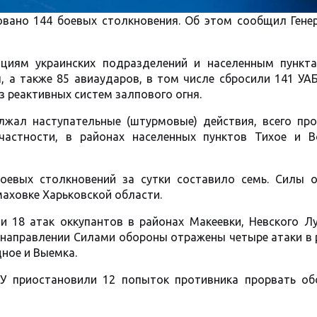
овано 144 боевых столкновения. Об этом сообщил Гене
ициям украинских подразделений и населенным пункт
, а также 85 авиаударов, в том числе сбросили 141 УА
из реактивных систем залпового огня.
лжал наступательные (штурмовые) действия, всего пр
частности, в районах населенных пунктов Тихое и В
оевых столкновений за сутки составило семь. Силы 
маховке Харьковской области.
 18 атак оккупантов в районах Макеевки, Невского Лу
м направлении Силами обороны отражены четыре атаки в
ное и Выемка.
У приостановили 12 попыток противника прорвать об