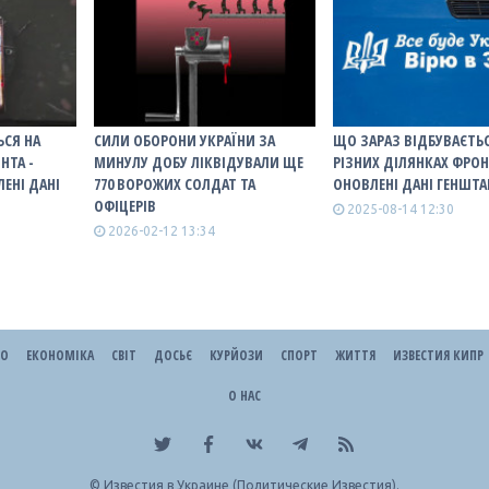
ЬСЯ НА
СИЛИ ОБОРОНИ УКРАЇНИ ЗА
ЩО ЗАРАЗ ВІДБУВАЄТЬС
НТА -
МИНУЛУ ДОБУ ЛІКВІДУВАЛИ ЩЕ
РІЗНИХ ДІЛЯНКАХ ФРОН
ЕНІ ДАНІ
770 ВОРОЖИХ СОЛДАТ ТА
ОНОВЛЕНІ ДАНІ ГЕНШТА
ОФІЦЕРІВ
2025-08-14 12:30
2026-02-12 13:34
ЕО
ЕКОНОМІКА
СВІТ
ДОСЬЄ
КУРЙОЗИ
СПОРТ
ЖИТТЯ
ИЗВЕСТИЯ КИПР
О НАС
©
Известия в Украине (Политические Известия).