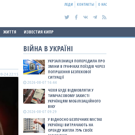
ЛЕДИ
КОНТАКТЫ
О НАС
ЖИТТЯ
ИЗВЕСТИЯ КИПР
ВІЙНА В УКРАЇНІ
УКРЗАЛІЗНИЦЯ ПОПЕРЕДИЛА ПРО
ЗМІНИ В ГРАФІКАХ ПОЇЗДІВ ЧЕРЕЗ
ПОГІРШЕННЯ БЕЗПЕКОВОЇ
9-24 22:15
СИТУАЦІЇ
2026-08-07 16:44
ЧЕХІЯ БУДЕ ВІДМОВЛЯТИ У
ТИМЧАСОВОМУ ЗАХИСТІ
УКРАЇНЦЯМ МОБІЛІЗАЦІЙНОГО
ВІКУ
2026-08-07 09:29
У ВІДНОСНО БЕЗПЕЧНИХ МІСТАХ
УКРАЇНЦІ ВИТРАЧАЮТЬ НА
ОРЕНДУ ЖИТЛА 75% СВОЇХ