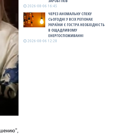
ЗАРОБІТКІВ
2026-08-06 16:45
ЧЕРЕЗ АНОМАЛЬНУ СПЕКУ
СЬОГОДНІ У ВСІХ РЕГІОНАХ
УКРАЇНИ Є ГОСТРА НЕОБХІДНІСТЬ
В ОЩАДЛИВОМУ
ЕНЕРГОСПОЖИВАННІ
2026-08-06 12:28
ршению",