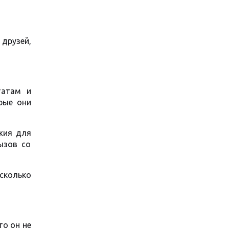
друзей,
татам и
рые они
жия для
ызов со
есколько
то он не