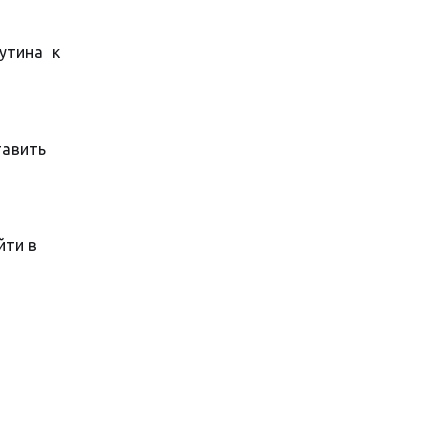
утина к
тавить
йти в