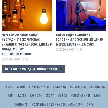
ЧЕРЕЗ АНОМАЛЬНУ СПЕКУ
ВОРОГ ВЩЕНТ ЗНИЩИВ
СЬОГОДНІ У ВСІХ РЕГІОНАХ
ГОЛОВНИЙ ЛОГІСТИЧНИЙ ЦЕНТР
УКРАЇНИ Є ГОСТРА НЕОБХІДНІСТЬ В
МЕРЕЖІ МАГАЗИНІВ NOVUS
ОЩАДЛИВОМУ
2026-08-06 11:26
ЕНЕРГОСПОЖИВАННІ
2026-08-06 12:28
ВСЕ СТАТЬИ РАЗДЕЛА "ВІЙНА В УКРАЇНІ"
НАЧАЛО
БЛОГИ
ВІЙНА В УКРАЇНІ
ПОЛІТИКА
ФОТО-ВІДЕО
ЕКОНОМІКА
СВІТ
ДОСЬЄ
КУРЙОЗИ
СПОРТ
ЖИТТЯ
ИЗВЕСТИЯ КИПР
LADY
КОНТАКТЫ
СОГЛАШЕНИЕ О КОНФИДЕНЦИАЛЬНОСТИ
О НАС