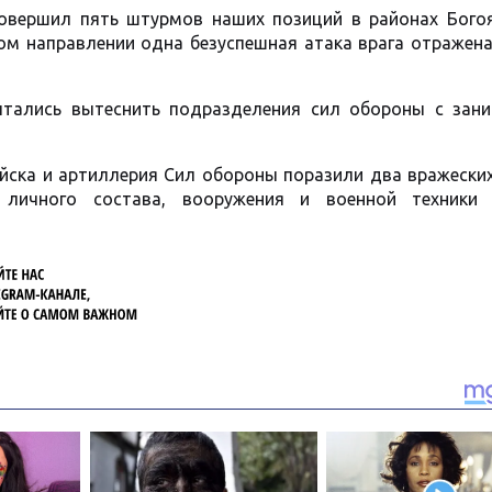
овершил пять штурмов наших позиций в районах Богоя
ом направлении одна безуспешная атака врага отражена
ытались вытеснить подразделения сил обороны с зан
йска и артиллерия Сил обороны поразили два вражески
я личного состава, вооружения и военной техники