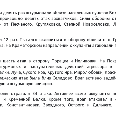
и девять раз штурмовали вблизи населенных пунктов Во
и произошло девять атак захватчиков. Силы обороны о
 от Песчаного, Кругляковки, Степной Новоселовки, Л
12 раз. Пытался вклиниться в оборону вблизи н. п. Г
ка. На Краматорском направлении оккупанты атаковали 
 шесть атак в сторону Торецка и Нелиповки. На Пок
турмовых и наступательных действий агрессора в 
лки, Луча, Сухого Яра, Крутого Яра, Миролюбовки, Крас
ажеских атак была близ Селидово. Враг активно задей
ную и штурмовую авиацию.
оны отразили 34 атаки. Активнее всего оккупанты п
и и Кременной Балки. Кроме того, враг атаковал в 
и, Константиновки, Звездного, Острого и Дальнего, 