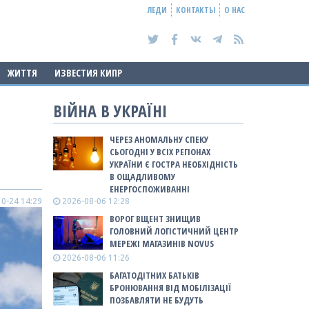
ЛЕДИ
КОНТАКТЫ
О НАС
ЖИТТЯ
ИЗВЕСТИЯ КИПР
ВІЙНА В УКРАЇНІ
ЧЕРЕЗ АНОМАЛЬНУ СПЕКУ
СЬОГОДНІ У ВСІХ РЕГІОНАХ
УКРАЇНИ Є ГОСТРА НЕОБХІДНІСТЬ
В ОЩАДЛИВОМУ
ЕНЕРГОСПОЖИВАННІ
0-24 14:29
2026-08-06 12:28
ВОРОГ ВЩЕНТ ЗНИЩИВ
ГОЛОВНИЙ ЛОГІСТИЧНИЙ ЦЕНТР
МЕРЕЖІ МАГАЗИНІВ NOVUS
2026-08-06 11:26
БАГАТОДІТНИХ БАТЬКІВ
БРОНЮВАННЯ ВІД МОБІЛІЗАЦІЇ
ПОЗБАВЛЯТИ НЕ БУДУТЬ