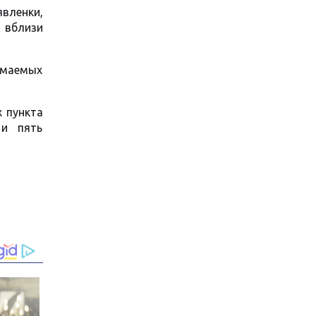
вленки,
 вблизи
имаемых
х пункта
 и пять