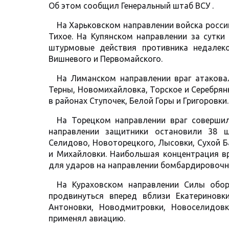
Об этом сообщил Генеральный штаб ВСУ .
На Харьковском направлении войска росси
Тихое. На Купянском направлении за сутк
штурмовые действия противника недалеко
Вишневого и Первомайского.
На Лиманском направлении враг атаковал 
Терны, Новомихайловка, Торское и Серебрян
в районах Ступочек, Белой Горы и Григоровки.
На Торецком направлении враг совершил
направлении защитники остановили 38 ш
Селидово, Новоторецкого, Лысовки, Сухой Ба
и Михайловки. Наибольшая концентрация вр
для ударов на направлении бомбардировоч
На Кураховском направлении Силы обор
продвинуться вперед вблизи Екатериновк
Антоновки, Новодмитровки, Новоселидовк
применял авиацию.