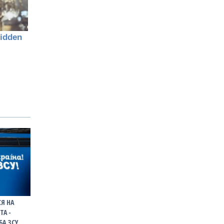
Я НА
ТА -
БА ЗСУ