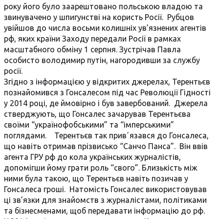
року його було заарештовано польською владою та
звинувачено у шпигунстві на користь Росії. Рубцов
увійшов до числа восьми колишніх ув’язнених агентів
рф, яких країни Заходу передали Росії в рамках
масштабного обміну 1 серпня. Зустрічав Павла
особисто володимир путін, нагородивши за службу
росії.
Згідно з інформацією у відкритих джерелах, Терентьєв
познайомився з Гонсалесом під час Революції Гідності
у 2014 році, де ймовірно і був завербований. Джерела
стверджують, що Гонсалес зачарував Терентьєва
своїми “українофобськими” та “імперськими”
поглядами. Терентьєв так привʼязався до Гонсалеса,
що навіть отримав прізвисько “Санчо Панса”. Він ввів
агента ГРУ рф до кола українських журналістів,
допомігши йому грати роль “свого”. Близькість між
ними була такою, що Терентьєв навіть позичав у
Гонсалеса гроші. Натомість Гонсалес використовував
ці зв’язки для знайомств з журналістами, політиками
та бізнесменами, щоб передавати інформацію до рф.