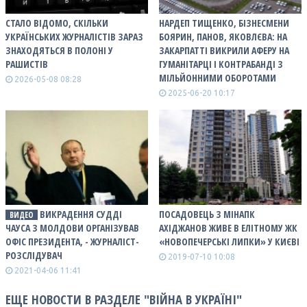
СТАЛО ВІДОМО, СКІЛЬКИ
НАРДЕП ТИЩЕНКО, БІЗНЕСМЕНИ
УКРАЇНСЬКИХ ЖУРНАЛІСТІВ ЗАРАЗ
БОЯРИН, ПАНОВ, ЯКОВЛЄВА: НА
ЗНАХОДЯТЬСЯ В ПОЛОНІ У
ЗАКАРПАТТІ ВИКРИЛИ АФЕРУ НА
РАШИСТІВ
ГУМАНІТАРЦІ І КОНТРАБАНДІ З
МІЛЬЙОННИМИ ОБОРОТАМИ
2026-05-08 08:28
2025-06-20 10:17
ВИКРАДЕННЯ СУДДІ
ПОСАДОВЕЦЬ З МІНАПК
ВИДЕО
ЧАУСА З МОЛДОВИ ОРГАНІЗУВАВ
АХІДЖАНОВ ЖИВЕ В ЕЛІТНОМУ ЖК
ОФІС ПРЕЗИДЕНТА, - ЖУРНАЛІСТ-
«НОВОПЕЧЕРСЬКІ ЛИПКИ» У КИЄВІ
РОЗСЛІДУВАЧ
2019-07-10 10:08
2021-04-06 11:41
ЕЩЕ НОВОСТИ В РАЗДЕЛЕ "ВІЙНА В УКРАЇНІ"