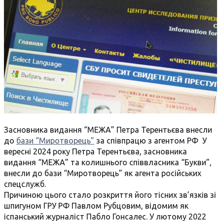
Засновника видання “МЕЖА” Петра Терентьєва внесли
до
бази “Миротворець”
за співпрацю з агентом РФ У
вересні 2024 року Петра Терентьєва, засновника
видання “МЕЖА” та колишнього співвласника “Букви”,
внесли до бази “Миротворець” як агента російських
спецслужб.
Причиною цього стало розкриття його тісних зв’язків зі
шпигуном ГРУ РФ Павлом Рубцовим, відомим як
іспанський журналіст Пабло Гонсалес. У лютому 2022