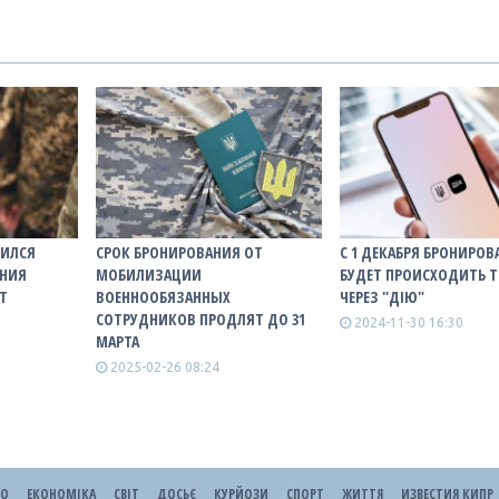
НИЛСЯ
СРОК БРОНИРОВАНИЯ ОТ
С 1 ДЕКАБРЯ БРОНИРОВ
АНИЯ
МОБИЛИЗАЦИИ
БУДЕТ ПРОИСХОДИТЬ 
Т
ВОЕННООБЯЗАННЫХ
ЧЕРЕЗ "ДІЮ"
СОТРУДНИКОВ ПРОДЛЯТ ДО 31
2024-11-30 16:30
МАРТА
2025-02-26 08:24
ЕО
ЕКОНОМІКА
СВІТ
ДОСЬЄ
КУРЙОЗИ
СПОРТ
ЖИТТЯ
ИЗВЕСТИЯ КИПР