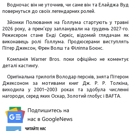
Водночас він не уточнив, чи саме він та Елайджа Вуд
повернуться до своїх легендарних ролей.
Зйомки Полювання на Ґоллума стартують у травні
2026 року, а прем’єру запланували на грудень 2027-го.
Режисером стане Енді Серкіс, відомий глядачам як
виконавець ролі Ґоллума. Продюсерами виступлять
Пітер Джексон, Френ Волш та Філіппа Боєнс.
Компанія Warner Bros. поки офіційно не коментує
деталі кастингу.
Оригінальна трилогія Володар перснів, знята Пітером
Джексоном за мотивами книг Дж. Р. Р. Толкіна,
виходила у 2001–2003 роках та здобула численні
нагороди, серед яких Оскар, Золотий глобус і BAFTA.