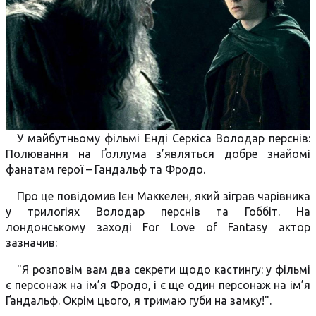
У майбутньому фільмі Енді Серкіса Володар перснів:
Полювання на Ґоллума з’являться добре знайомі
фанатам герої – Гандальф та Фродо.
Про це повідомив Ієн Маккелен, який зіграв чарівника
у трилогіях Володар перснів та Гоббіт. На
лондонському заході For Love of Fantasy актор
зазначив:
"Я розповім вам два секрети щодо кастингу: у фільмі
є персонаж на ім’я Фродо, і є ще один персонаж на ім’я
Ґандальф. Окрім цього, я тримаю губи на замку!".