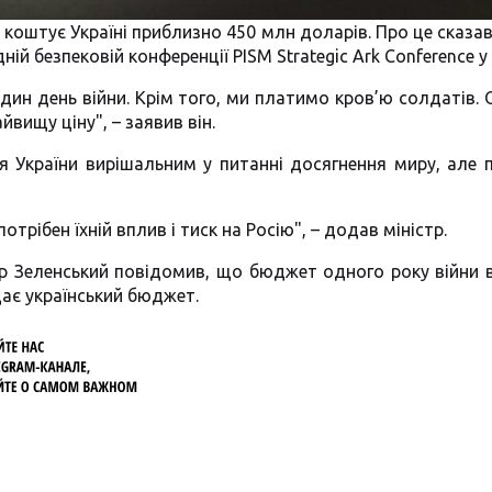
коштує Україні приблизно 450 млн доларів. Про це сказав
ій безпековій конференції PISM Strategic Ark Conference у
дин день війни. Крім того, ми платимо кров’ю солдатів. 
вищу ціну", – заявив він.
я України вирішальним у питанні досягнення миру, але 
отрібен їхній вплив і тиск на Росію", – додав міністр.
р Зеленський повідомив, що бюджет одного року війни в
дає український бюджет.