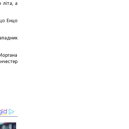
 літа, а
кщо Енцо
ападник
Моргана
анчестер