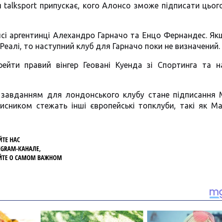
talksport припускає, кого Алонсо зможе підписати цього
сі аргентинці Алехандро Гарначо та Енцо Фернандес. Я
еалі, то наступний клуб для Гарначо поки не визначений.
ейти правий вінгер Геовані Куенда зі Спортинга та н
завданням для лондонського клубу стане підписання 
хисником стежать інші європейські топклуби, такі як М