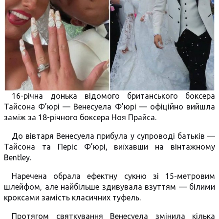
16-річна донька відомого британського боксера
Тайсона Ф’юрі — Венесуела Ф’юрі — офіційно вийшла
заміж за 18-річного боксера Ноя Прайса.
До вівтаря Венесуела прибула у супроводі батьків —
Тайсона та Періс Ф’юрі, виїхавши на вінтажному
Bentley.
Наречена обрала ефектну сукню зі 15-метровим
шлейфом, але найбільше здивувала взуттям — білими
кроксами замість класичних туфель.
Протягом святкування Венесуела змінила кілька