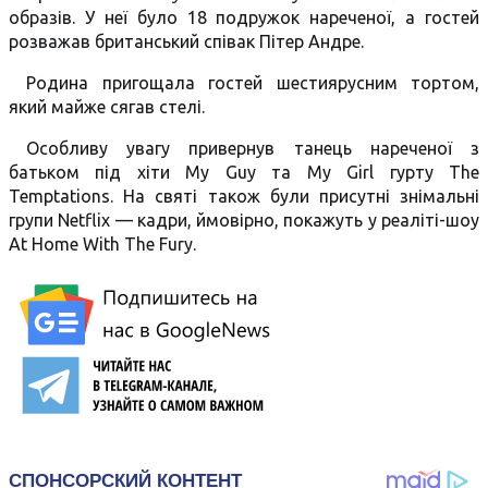
образів. У неї було 18 подружок нареченої, а гостей
розважав британський співак Пітер Андре.
Родина пригощала гостей шестиярусним тортом,
який майже сягав стелі.
Особливу увагу привернув танець нареченої з
батьком під хіти My Guy та My Girl гурту The
Temptations. На святі також були присутні знімальні
групи Netflix — кадри, ймовірно, покажуть у реаліті-шоу
At Home With The Fury.