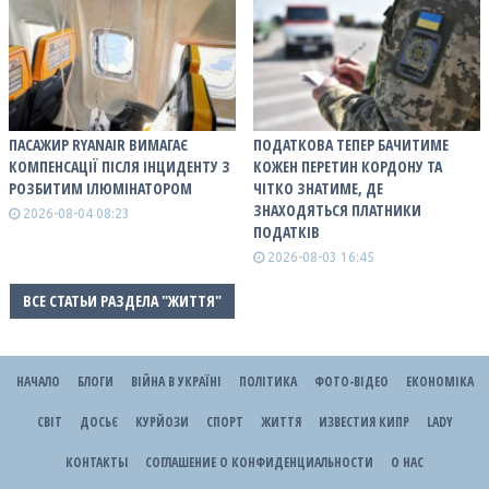
ПАСАЖИР RYANAIR ВИМАГАЄ
ПОДАТКОВА ТЕПЕР БАЧИТИМЕ
КОМПЕНСАЦІЇ ПІСЛЯ ІНЦИДЕНТУ З
КОЖЕН ПЕРЕТИН КОРДОНУ ТА
РОЗБИТИМ ІЛЮМІНАТОРОМ
ЧІТКО ЗНАТИМЕ, ДЕ
ЗНАХОДЯТЬСЯ ПЛАТНИКИ
2026-08-04 08:23
ПОДАТКІВ
2026-08-03 16:45
ВСЕ СТАТЬИ РАЗДЕЛА "ЖИТТЯ"
НАЧАЛО
БЛОГИ
ВІЙНА В УКРАЇНІ
ПОЛІТИКА
ФОТО-ВІДЕО
ЕКОНОМІКА
СВІТ
ДОСЬЄ
КУРЙОЗИ
СПОРТ
ЖИТТЯ
ИЗВЕСТИЯ КИПР
LADY
КОНТАКТЫ
СОГЛАШЕНИЕ О КОНФИДЕНЦИАЛЬНОСТИ
О НАС