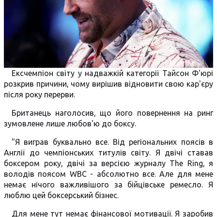
Ексчемпіон світу у надважкій категорії Тайсон Ф'юрі
розкрив причини, чому вирішив відновити свою кар'єру
після року перерви.
Британець наголосив, що його повернення на ринг
зумовлене лише любов'ю до боксу.
"Я виграв буквально все. Від регіональних поясів в
Англії до чемпіонських титулів світу. Я двічі ставав
боксером року, двічі за версією журналу The Ring, я
володів поясом WBC - абсолютно все. Але для мене
немає нічого важливішого за бійцівське ремесло. Я
люблю цей боксерський бізнес.
Для мене тут немає фінансової мотивації. Я заробив