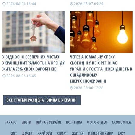
2026-08-07 16:44
2026-08-07 09:29
У ВІДНОСНО БЕЗПЕЧНИХ МІСТАХ
ЧЕРЕЗ АНОМАЛЬНУ СПЕКУ
УКРАЇНЦІ ВИТРАЧАЮТЬ НА ОРЕНДУ
СЬОГОДНІ У ВСІХ РЕГІОНАХ
ЖИТЛА 75% СВОЇХ ЗАРОБІТКІВ
УКРАЇНИ Є ГОСТРА НЕОБХІДНІСТЬ В
ОЩАДЛИВОМУ
2026-08-06 16:45
ЕНЕРГОСПОЖИВАННІ
2026-08-06 12:28
ВСЕ СТАТЬИ РАЗДЕЛА "ВІЙНА В УКРАЇНІ"
НАЧАЛО
БЛОГИ
ВІЙНА В УКРАЇНІ
ПОЛІТИКА
ФОТО-ВІДЕО
ЕКОНОМІКА
СВІТ
ДОСЬЄ
КУРЙОЗИ
СПОРТ
ЖИТТЯ
ИЗВЕСТИЯ КИПР
LADY