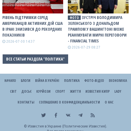
РІВЕНЬ ПІДТРИМКИ СЕРЕД
ЗУСТРІЧ ВОЛОДИМИРА
ФОТО
АМЕРИКАНЦІВ АКТИВНИХ ДІЙ США
ЗЕЛЕНСЬКОГО З ДОНАЛЬДОМ
В ІРАНІ ЗНИЗИВСЯ ДО РЕКОРДНИХ
ТРАМПОМ У ВАШИНГТОНІ МОЖЕ
ПОКАЗНИКІВ
РЕАНІМУВАТИ МИРНІ ПЕРЕГОВОРИ
- FINANCIAL TIMES
2026-07-30 14:37
2026-07-29 08:27
ВСЕ СТАТЬИ РАЗДЕЛА "ПОЛІТИКА"
НАЧАЛО
БЛОГИ
ВІЙНА В УКРАЇНІ
ПОЛІТИКА
ФОТО-ВІДЕО
ЕКОНОМІКА
СВІТ
ДОСЬЄ
КУРЙОЗИ
СПОРТ
ЖИТТЯ
ИЗВЕСТИЯ КИПР
LADY
КОНТАКТЫ
СОГЛАШЕНИЕ О КОНФИДЕНЦИАЛЬНОСТИ
О НАС
©
Известия в Украине (Политические Известия).