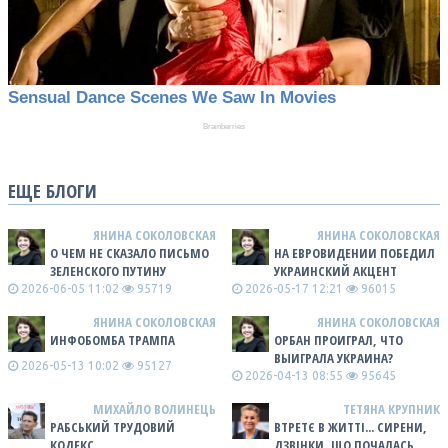
ЕЩЕ БЛОГИ
ЯНИНА СОКОЛОВСКАЯ
ЯНИНА СОКОЛОВСКАЯ
О ЧЕМ НЕ СКАЗАЛО ПИСЬМО
НА ЕВРОВИДЕНИИ ПОБЕДИЛ
ЗЕЛЕНСКОГО ПУТИНУ
УКРАИНСКИЙ АКЦЕНТ
2026-06-05 11:02
95719
2026-05-17 12:21
96015
ЯНИНА СОКОЛОВСКАЯ
ЯНИНА СОКОЛОВСКАЯ
ИНФОБОМБА ТРАМПА
ОРБАН ПРОИГРАЛ, ЧТО
ВЫИГРАЛА УКРАИНА?
2026-05-13 10:02
95127
2026-04-13 08:55
95645
МИХАЙЛО ВОЛИНЕЦЬ
ТЕТЯНА КРУПНИК
РАБСЬКИЙ ТРУДОВИЙ
ВТРЕТЄ В ЖИТТІ... СИРЕНИ,
КОДЕКС
ДЗВІНКИ, ЩО ПОЧАЛАСЬ