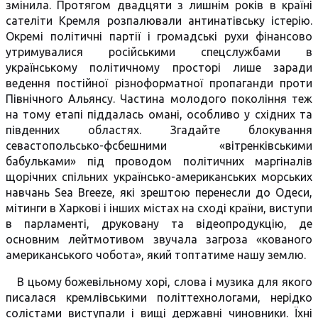
змінила. Протягом двадцяти з лишнім років в країні
сателіти Кремля розпалювали антинатівську істерію.
Окремі політичні партії і громадські рухи фінансово
утримувалися російськими спецслужбами в
українському політичному просторі лише заради
ведення постійної різноформатної пропаганди проти
Північного Альянсу. Частина молодого покоління теж
на тому етапі піддалась омані, особливо у східних та
південних областях. Згадайте блокування
севастопольсько-фсбешними «вітренківськими
бабульками» під проводом політичних маргіналів
щорічних спільних українсько-американських морських
навчань Sea Breeze, які зрештою перенесли до Одеси,
мітинги в Харкові і інших містах на сході країни, виступи
в парламенті, друковану та відеопродукцію, де
основним лейтмотивом звучала загроза «кованого
американського чобота», який топтатиме нашу землю.
В цьому божевільному хорі, слова і музика для якого
писалася кремлівськими політтехнологами, нерідко
солістами виступали і вищі державні чиновники. Їхні