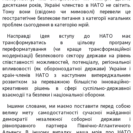
десятками років, Україні членство в НАТО не світить.
Тому вони (свідомо чи мимоволі) перевели це
геостратегічне безпекове питання з категорії нагальних
проблем сьогодення в категорію мрій.
Насправді ідея вступу до НАТО має
трансформуватись в цільову програму
переформатування (чи краще трансформаційної
модернізації) безпекового сектору держави на рівень
співставності можливостей, потенціалу, регіональної
впливовості (як обороноздатної держави) України і
країн-членів НАТО з наступним випереджальним
розвитком за переважною більшістю інноваційно-
креативних рішень в сфері суспільно-державної
взаємодії та безпеки і національної оборони.
Іншими словами, ми маємо поставити перед собою
велику мету самодостатності сучасної майданної
демократії незалежної соборної держави і
рівноправного партнера Північно-Атлантичного
Альянсу. В іншому випадку, наша мрія про НАТО