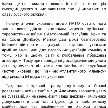
імена ще не припали пилюкою історії, то ж не гріх
сьогодні декого з них запитати про ці «подвиги во
славу русского оружия».
Пелену з очей українців щодо НАТО остаточного
зняла лише дійсно віроломна агресія путінсько
-
терористичних військ в Автономній Республіці Крим та
на Сході Донбасу. Майже два роки безперервних
бойових дій проти спецслужб та кадрової путінської
армії не залишили для пересічних українців сумніву в
тому, хто в цьому світі є глобальним гібридним
агресором. Тому при проведенні дослідження минулого
літа одночасно кількома соціологічними службами
«вступ України до Північно-Атлантичного Альянсу»
підтримали 64 відсотка українців.
Так, час і криваві трагедії путінізму в Україні
розставили все на свої місця. Але мушу звернути увагу
на суттєвий, як на мене, факт. Наші державні очільники
допускають в свої плани ідею, що в найближчому
майбутньому, яке вимірюється як мінімум двома