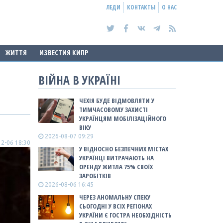
ЛЕДИ
КОНТАКТЫ
О НАС
ЖИТТЯ
ИЗВЕСТИЯ КИПР
ВІЙНА В УКРАЇНІ
ЧЕХІЯ БУДЕ ВІДМОВЛЯТИ У
ТИМЧАСОВОМУ ЗАХИСТІ
УКРАЇНЦЯМ МОБІЛІЗАЦІЙНОГО
ВІКУ
2026-08-07 09:29
2-06 18:30
У ВІДНОСНО БЕЗПЕЧНИХ МІСТАХ
УКРАЇНЦІ ВИТРАЧАЮТЬ НА
ОРЕНДУ ЖИТЛА 75% СВОЇХ
ЗАРОБІТКІВ
2026-08-06 16:45
ЧЕРЕЗ АНОМАЛЬНУ СПЕКУ
СЬОГОДНІ У ВСІХ РЕГІОНАХ
УКРАЇНИ Є ГОСТРА НЕОБХІДНІСТЬ