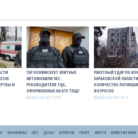
АСТИ
ГБР КОНФИСКУЕТ ЭЛИТНЫЕ
РАКЕТНЫЙ УДАР ПО И
ОЗЛЕ
АВТОМОБИЛИ ЭКС-
ХАРЬКОВСКОЙ ОБЛАСТИ
ЕРТВЫ И
РУКОВОДИТЕЛЯ ТЦК,
КОЛИЧЕСТВО ПОГИБШИ
ОФОРМЛЕННЫЕ НА ЕГО ТЕЩУ
ВОЗРОСЛО
2025-02-05 12:30
2025-02-04 14:17
ЕО
ЕКОНОМІКА
СВІТ
ДОСЬЄ
КУРЙОЗИ
СПОРТ
ЖИТТЯ
ИЗВЕСТИЯ КИПР