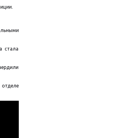
иции.
ельными
а стала
вердили
 отделе