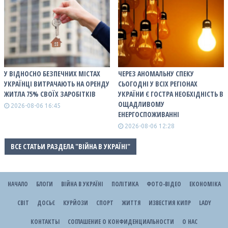
У ВІДНОСНО БЕЗПЕЧНИХ МІСТАХ
ЧЕРЕЗ АНОМАЛЬНУ СПЕКУ
УКРАЇНЦІ ВИТРАЧАЮТЬ НА ОРЕНДУ
СЬОГОДНІ У ВСІХ РЕГІОНАХ
ЖИТЛА 75% СВОЇХ ЗАРОБІТКІВ
УКРАЇНИ Є ГОСТРА НЕОБХІДНІСТЬ В
ОЩАДЛИВОМУ
2026-08-06 16:45
ЕНЕРГОСПОЖИВАННІ
2026-08-06 12:28
ВСЕ СТАТЬИ РАЗДЕЛА "ВІЙНА В УКРАЇНІ"
НАЧАЛО
БЛОГИ
ВІЙНА В УКРАЇНІ
ПОЛІТИКА
ФОТО-ВІДЕО
ЕКОНОМІКА
СВІТ
ДОСЬЄ
КУРЙОЗИ
СПОРТ
ЖИТТЯ
ИЗВЕСТИЯ КИПР
LADY
КОНТАКТЫ
СОГЛАШЕНИЕ О КОНФИДЕНЦИАЛЬНОСТИ
О НАС