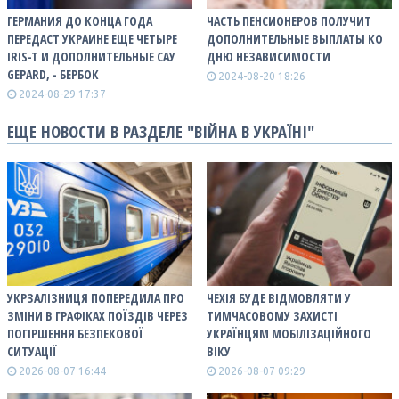
ГЕРМАНИЯ ДО КОНЦА ГОДА
ЧАСТЬ ПЕНСИОНЕРОВ ПОЛУЧИТ
ПЕРЕДАСТ УКРАИНЕ ЕЩЕ ЧЕТЫРЕ
ДОПОЛНИТЕЛЬНЫЕ ВЫПЛАТЫ КО
IRIS-T И ДОПОЛНИТЕЛЬНЫЕ САУ
ДНЮ НЕЗАВИСИМОСТИ
GEPARD, - БЕРБОК
2024-08-20 18:26
2024-08-29 17:37
ЕЩЕ НОВОСТИ В РАЗДЕЛЕ "ВІЙНА В УКРАЇНІ"
УКРЗАЛІЗНИЦЯ ПОПЕРЕДИЛА ПРО
ЧЕХІЯ БУДЕ ВІДМОВЛЯТИ У
ЗМІНИ В ГРАФІКАХ ПОЇЗДІВ ЧЕРЕЗ
ТИМЧАСОВОМУ ЗАХИСТІ
ПОГІРШЕННЯ БЕЗПЕКОВОЇ
УКРАЇНЦЯМ МОБІЛІЗАЦІЙНОГО
СИТУАЦІЇ
ВІКУ
2026-08-07 16:44
2026-08-07 09:29