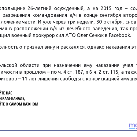
опольщине 26-летний осужденный, а на 2015 год – сол
 разрешения командования в/ч в конце сентября второ
ожение части. И уже через три недели, 30 октября, сно
мя в расположении в/ч из лечебного заведения, так пр
щил военный прокурор сил АТО Олег Сенюк в Facebook.
олностью признал вину и раскаялся, однако наказания э
льской области при назначении ему наказания учел 
ости в прошлом – по ч. 4 ст. 187, п.6 ч. 2 ст. 115, а также
приговор – 11 лет лишения свободы с конфискацией имуще