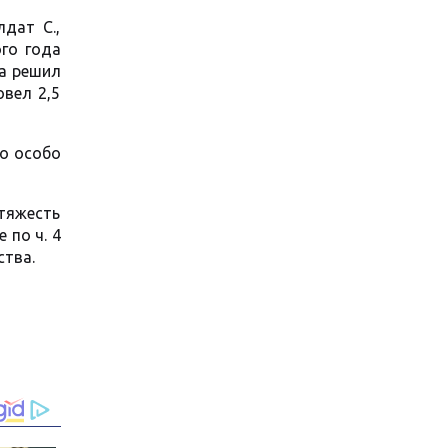
дат С.,
го года
ва решил
овел 2,5
то особо
тяжесть
 по ч. 4
ства.