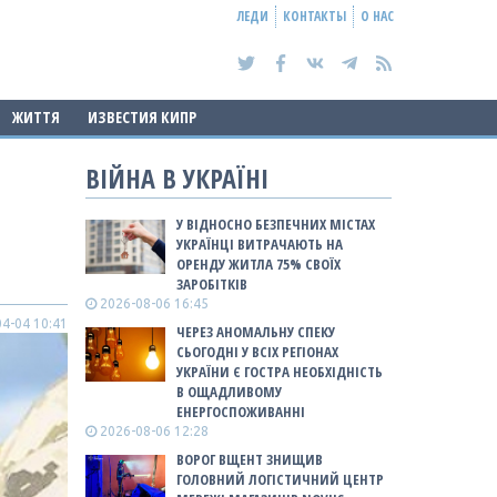
ЛЕДИ
КОНТАКТЫ
О НАС
ЖИТТЯ
ИЗВЕСТИЯ КИПР
ВІЙНА В УКРАЇНІ
У ВІДНОСНО БЕЗПЕЧНИХ МІСТАХ
УКРАЇНЦІ ВИТРАЧАЮТЬ НА
ОРЕНДУ ЖИТЛА 75% СВОЇХ
ЗАРОБІТКІВ
2026-08-06 16:45
4-04 10:41
ЧЕРЕЗ АНОМАЛЬНУ СПЕКУ
СЬОГОДНІ У ВСІХ РЕГІОНАХ
УКРАЇНИ Є ГОСТРА НЕОБХІДНІСТЬ
В ОЩАДЛИВОМУ
ЕНЕРГОСПОЖИВАННІ
2026-08-06 12:28
ВОРОГ ВЩЕНТ ЗНИЩИВ
ГОЛОВНИЙ ЛОГІСТИЧНИЙ ЦЕНТР