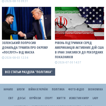
2026-08-10 09:31
ЗЕЛЕНСЬКИЙ ПОПРОСИВ
РІВЕНЬ ПІДТРИМКИ СЕРЕД
ДОНАЛЬДА ТРАМПА ПРО ОКРЕМУ
АМЕРИКАНЦІВ АКТИВНИХ ДІЙ США
«ПОСЛУГУ» ВІД МАСКА
В ІРАНІ ЗНИЗИВСЯ ДО РЕКОРДНИХ
ПОКАЗНИКІВ
2026-08-03 12:34
2026-07-30 14:37
ВСЕ СТАТЬИ РАЗДЕЛА "ПОЛІТИКА"
НАЧАЛО
БЛОГИ
ВІЙНА В УКРАЇНІ
ПОЛІТИКА
ФОТО-ВІДЕО
ЕКОНОМІКА
СВІТ
ДОСЬЄ
КУРЙОЗИ
СПОРТ
ЖИТТЯ
ИЗВЕСТИЯ КИПР
LADY