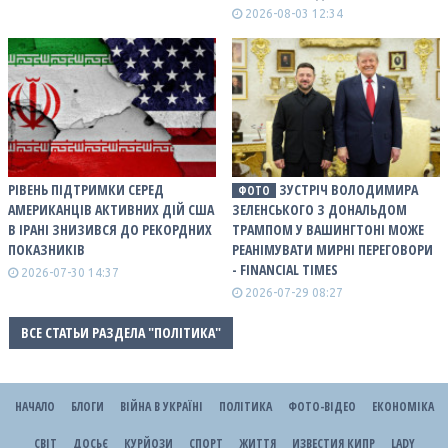
2026-08-03 12:34
РІВЕНЬ ПІДТРИМКИ СЕРЕД
ЗУСТРІЧ ВОЛОДИМИРА
ФОТО
АМЕРИКАНЦІВ АКТИВНИХ ДІЙ США
ЗЕЛЕНСЬКОГО З ДОНАЛЬДОМ
В ІРАНІ ЗНИЗИВСЯ ДО РЕКОРДНИХ
ТРАМПОМ У ВАШИНГТОНІ МОЖЕ
ПОКАЗНИКІВ
РЕАНІМУВАТИ МИРНІ ПЕРЕГОВОРИ
- FINANCIAL TIMES
2026-07-30 14:37
2026-07-29 08:27
ВСЕ СТАТЬИ РАЗДЕЛА "ПОЛІТИКА"
НАЧАЛО
БЛОГИ
ВІЙНА В УКРАЇНІ
ПОЛІТИКА
ФОТО-ВІДЕО
ЕКОНОМІКА
СВІТ
ДОСЬЄ
КУРЙОЗИ
СПОРТ
ЖИТТЯ
ИЗВЕСТИЯ КИПР
LADY