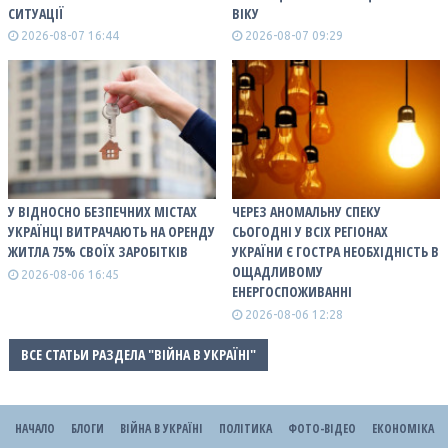
СИТУАЦІЇ
ВІКУ
2026-08-07 16:44
2026-08-07 09:29
У ВІДНОСНО БЕЗПЕЧНИХ МІСТАХ
ЧЕРЕЗ АНОМАЛЬНУ СПЕКУ
УКРАЇНЦІ ВИТРАЧАЮТЬ НА ОРЕНДУ
СЬОГОДНІ У ВСІХ РЕГІОНАХ
ЖИТЛА 75% СВОЇХ ЗАРОБІТКІВ
УКРАЇНИ Є ГОСТРА НЕОБХІДНІСТЬ В
ОЩАДЛИВОМУ
2026-08-06 16:45
ЕНЕРГОСПОЖИВАННІ
2026-08-06 12:28
ВСЕ СТАТЬИ РАЗДЕЛА "ВІЙНА В УКРАЇНІ"
НАЧАЛО
БЛОГИ
ВІЙНА В УКРАЇНІ
ПОЛІТИКА
ФОТО-ВІДЕО
ЕКОНОМІКА