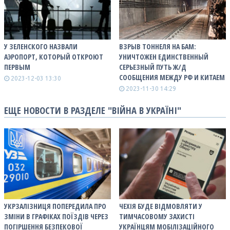
У ЗЕЛЕНСКОГО НАЗВАЛИ
ВЗРЫВ ТОННЕЛЯ НА БАМ:
АЭРОПОРТ, КОТОРЫЙ ОТКРОЮТ
УНИЧТОЖЕН ЕДИНСТВЕННЫЙ
ПЕРВЫМ
СЕРЬЕЗНЫЙ ПУТЬ Ж/Д
СООБЩЕНИЯ МЕЖДУ РФ И КИТАЕМ
2023-12-03 13:30
2023-11-30 14:29
ЕЩЕ НОВОСТИ В РАЗДЕЛЕ "ВІЙНА В УКРАЇНІ"
УКРЗАЛІЗНИЦЯ ПОПЕРЕДИЛА ПРО
ЧЕХІЯ БУДЕ ВІДМОВЛЯТИ У
ЗМІНИ В ГРАФІКАХ ПОЇЗДІВ ЧЕРЕЗ
ТИМЧАСОВОМУ ЗАХИСТІ
ПОГІРШЕННЯ БЕЗПЕКОВОЇ
УКРАЇНЦЯМ МОБІЛІЗАЦІЙНОГО