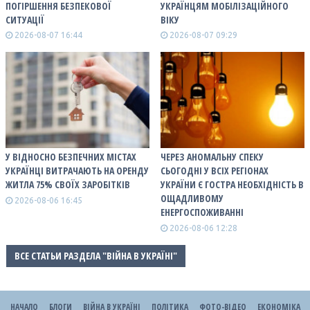
ПОГІРШЕННЯ БЕЗПЕКОВОЇ
УКРАЇНЦЯМ МОБІЛІЗАЦІЙНОГО
СИТУАЦІЇ
ВІКУ
2026-08-07 16:44
2026-08-07 09:29
У ВІДНОСНО БЕЗПЕЧНИХ МІСТАХ
ЧЕРЕЗ АНОМАЛЬНУ СПЕКУ
УКРАЇНЦІ ВИТРАЧАЮТЬ НА ОРЕНДУ
СЬОГОДНІ У ВСІХ РЕГІОНАХ
ЖИТЛА 75% СВОЇХ ЗАРОБІТКІВ
УКРАЇНИ Є ГОСТРА НЕОБХІДНІСТЬ В
ОЩАДЛИВОМУ
2026-08-06 16:45
ЕНЕРГОСПОЖИВАННІ
2026-08-06 12:28
ВСЕ СТАТЬИ РАЗДЕЛА "ВІЙНА В УКРАЇНІ"
НАЧАЛО
БЛОГИ
ВІЙНА В УКРАЇНІ
ПОЛІТИКА
ФОТО-ВІДЕО
ЕКОНОМІКА