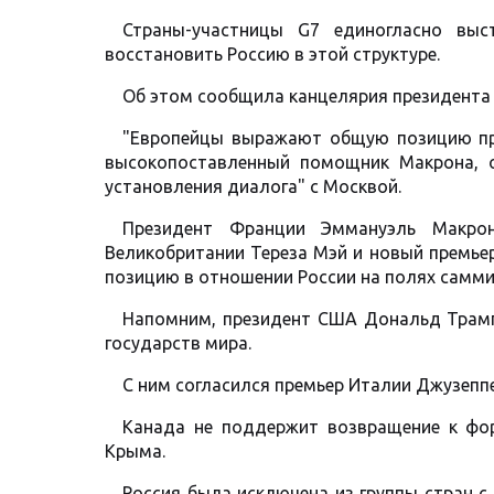
Страны-участницы G7 единогласно вы
восстановить Россию в этой структуре.
Об этом сообщила канцелярия президента
"Европейцы выражают общую позицию про
высокопоставленный помощник Макрона, 
установления диалога" с Москвой.
Президент Франции Эммануэль Макрон,
Великобритании Тереза ​​Мэй и новый прем
позицию в отношении России на полях самми
Напомним, президент США Дональд Трамп
государств мира.
С ним согласился премьер Италии Джузеппе
Канада не поддержит возвращение к фор
Крыма.
Россия была исключена из группы стран с