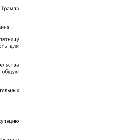
 Трампа
ина".
пятницу
сть для
ельства
ю общую
тельных
купацию
 Крыма в