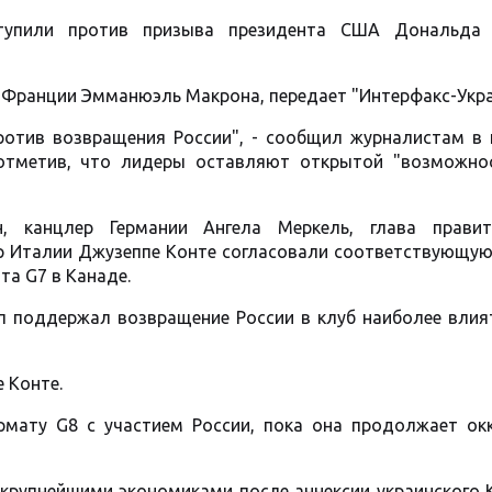
ступили против призыва президента США Дональда
 Франции Эмманюэль Макрона, передает "Интерфакс-Укра
тив возвращения России", - сообщил журналистам в 
отметив, что лидеры оставляют открытой "возможно
 канцлер Германии Ангела Меркель, глава правит
ьер Италии Джузеппе Конте согласовали соответствующу
та G7 в Канаде.
 поддержал возвращение России в клуб наиболее влия
 Конте.
мату G8 с участием России, пока она продолжает ок
 крупнейшими экономиками после аннексии украинского