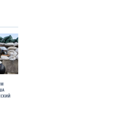
ОМ
США
ЕСКИЙ