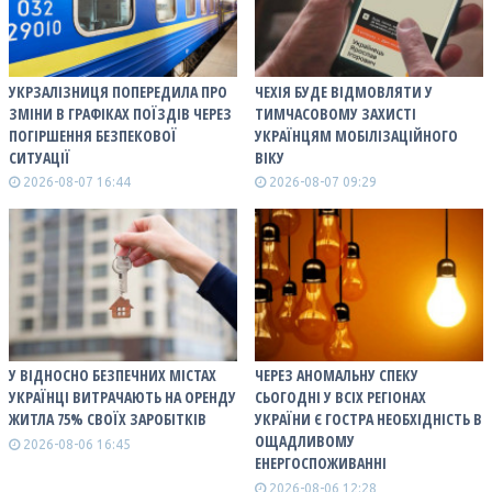
УКРЗАЛІЗНИЦЯ ПОПЕРЕДИЛА ПРО
ЧЕХІЯ БУДЕ ВІДМОВЛЯТИ У
ЗМІНИ В ГРАФІКАХ ПОЇЗДІВ ЧЕРЕЗ
ТИМЧАСОВОМУ ЗАХИСТІ
ПОГІРШЕННЯ БЕЗПЕКОВОЇ
УКРАЇНЦЯМ МОБІЛІЗАЦІЙНОГО
СИТУАЦІЇ
ВІКУ
2026-08-07 16:44
2026-08-07 09:29
У ВІДНОСНО БЕЗПЕЧНИХ МІСТАХ
ЧЕРЕЗ АНОМАЛЬНУ СПЕКУ
УКРАЇНЦІ ВИТРАЧАЮТЬ НА ОРЕНДУ
СЬОГОДНІ У ВСІХ РЕГІОНАХ
ЖИТЛА 75% СВОЇХ ЗАРОБІТКІВ
УКРАЇНИ Є ГОСТРА НЕОБХІДНІСТЬ В
ОЩАДЛИВОМУ
2026-08-06 16:45
ЕНЕРГОСПОЖИВАННІ
2026-08-06 12:28