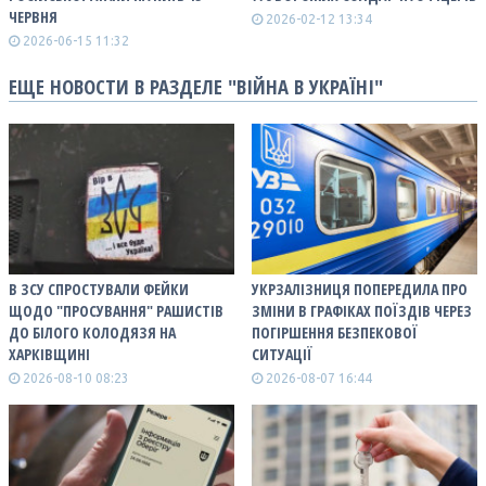
ЧЕРВНЯ
2026-02-12 13:34
2026-06-15 11:32
ЕЩЕ НОВОСТИ В РАЗДЕЛЕ "ВІЙНА В УКРАЇНІ"
В ЗСУ СПРОСТУВАЛИ ФЕЙКИ
УКРЗАЛІЗНИЦЯ ПОПЕРЕДИЛА ПРО
ЩОДО "ПРОСУВАННЯ" РАШИСТІВ
ЗМІНИ В ГРАФІКАХ ПОЇЗДІВ ЧЕРЕЗ
ДО БІЛОГО КОЛОДЯЗЯ НА
ПОГІРШЕННЯ БЕЗПЕКОВОЇ
ХАРКІВЩИНІ
СИТУАЦІЇ
2026-08-10 08:23
2026-08-07 16:44