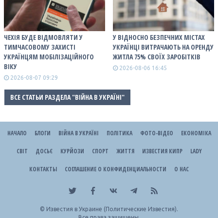
ЧЕХІЯ БУДЕ ВІДМОВЛЯТИ У
У ВІДНОСНО БЕЗПЕЧНИХ МІСТАХ
ТИМЧАСОВОМУ ЗАХИСТІ
УКРАЇНЦІ ВИТРАЧАЮТЬ НА ОРЕНДУ
УКРАЇНЦЯМ МОБІЛІЗАЦІЙНОГО
ЖИТЛА 75% СВОЇХ ЗАРОБІТКІВ
ВІКУ
2026-08-06 16:45
2026-08-07 09:29
ВСЕ СТАТЬИ РАЗДЕЛА "ВІЙНА В УКРАЇНІ"
НАЧАЛО
БЛОГИ
ВІЙНА В УКРАЇНІ
ПОЛІТИКА
ФОТО-ВІДЕО
ЕКОНОМІКА
СВІТ
ДОСЬЄ
КУРЙОЗИ
СПОРТ
ЖИТТЯ
ИЗВЕСТИЯ КИПР
LADY
КОНТАКТЫ
СОГЛАШЕНИЕ О КОНФИДЕНЦИАЛЬНОСТИ
О НАС
©
Известия в Украине (Политические Известия).
Все права защищены.