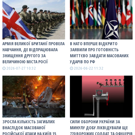
АРМІЯ ВЕЛИКОЇ БРИТАНІЇ ПРОВЕЛА
В НАТО ВПЕРШЕ ВІДКРИТО
НАВЧАННЯ, ДЕ ВІДПРАЦЮВАЛА
ЗАЯВИЛИ ПРО ГОТОВНІСТЬ
ЗНИЩЕННЯ ДРУГОГО ЗА
МИТТЄВО ЗАВДАТИ МАСОВАНИХ
ВЕЛИЧИНОЮ МІСТА РОСІЇ
УДАРІВ ПО РФ
2026-07-27 10:32
2026-06-22 11:32
ЗРОСЛА КІЛЬКІСТЬ ЗАГИБЛИХ
СИЛИ ОБОРОНИ УКРАЇНИ ЗА
ВНАСЛІДОК МАСОВАНОЇ
МИНУЛУ ДОБУ ЛІКВІДУВАЛИ ЩЕ
РОСІЙСЬКОЇ АТАКИ НА КИЇВ 15
770 ВОРОЖИХ СОЛДАТ ТА ОФІЦЕРІВ