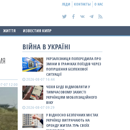
ЛЕДИ
КОНТАКТЫ
О НАС
ЖИТТЯ
ИЗВЕСТИЯ КИПР
ВІЙНА В УКРАЇНІ
МЯ
УКРЗАЛІЗНИЦЯ ПОПЕРЕДИЛА ПРО
ЗМІНИ В ГРАФІКАХ ПОЇЗДІВ ЧЕРЕЗ
ПОГІРШЕННЯ БЕЗПЕКОВОЇ
СИТУАЦІЇ
2026-08-07 16:44
7-07 12:00
ЧЕХІЯ БУДЕ ВІДМОВЛЯТИ У
ТИМЧАСОВОМУ ЗАХИСТІ
УКРАЇНЦЯМ МОБІЛІЗАЦІЙНОГО
ВІКУ
2026-08-07 09:29
У ВІДНОСНО БЕЗПЕЧНИХ МІСТАХ
УКРАЇНЦІ ВИТРАЧАЮТЬ НА
ОРЕНДУ ЖИТЛА 75% СВОЇХ