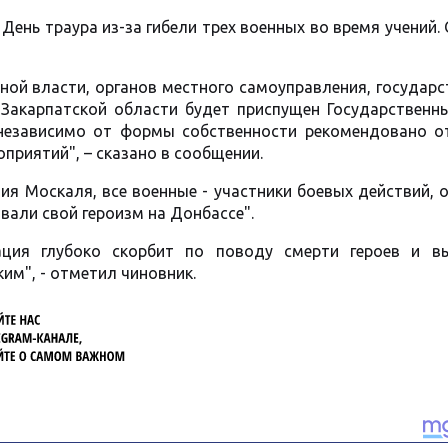
 День траура из-за гибели трех военных во время учений.
нной власти, органов местного самоуправления, государ
 Закарпатской области будет приспущен Государственны
 независимо от формы собственности рекомендовано о
приятий", – сказано в сообщении.
ия Москаля, все военные - участники боевых действий,
али свой героизм на Донбассе".
ация глубоко скорбит по поводу смерти героев и в
им", - отметил чиновник.