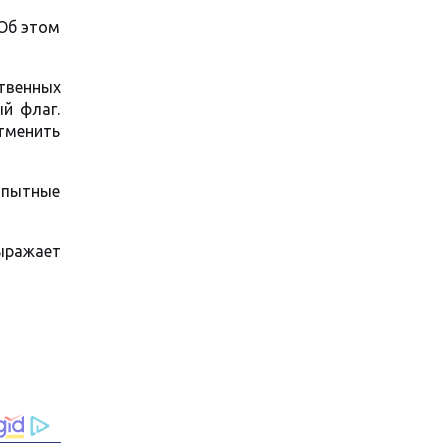
 Об этом
ственных
й флаг.
тменить
 опытные
ыражает