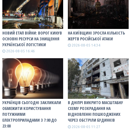
НОВИЙ ЕТАП ВІЙНИ: ВОРОГ КИНУВ
НА КИЇВЩИНІ ЗРОСЛА КІЛЬКІСТЬ
ОСНОВНІ РЕСУРСИ НА ЗНИЩЕННЯ
ЖЕРТВ РОСІЙСЬКОЇ АТАКИ
УКРАЇНСЬКОЇ ЛОГІСТИКИ
2026-08-05 14:34
2026-08-05 16:46
УКРАЇНЦІВ СЬОГОДНІ ЗАКЛИКАЛИ
В ДНІПРІ ВИКРИТО МАСШТАБНУ
ОБМЕЖИТИ КОРИСТУВАННЯ
СХЕМУ РОЗКРАДАННЯ НА
ПОТУЖНИМИ
ВІДНОВЛЕННІ ПОШКОДЖЕНИХ
ЕЛЕКТРОПРИЛАДАМИ З 7:00 ДО
ЧЕРЕЗ ОБСТРІЛИ БУДИНКІВ
23:00
2026-08-05 11:27