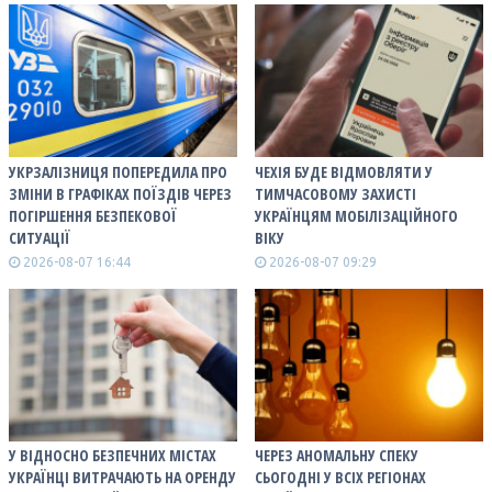
УКРЗАЛІЗНИЦЯ ПОПЕРЕДИЛА ПРО
ЧЕХІЯ БУДЕ ВІДМОВЛЯТИ У
ЗМІНИ В ГРАФІКАХ ПОЇЗДІВ ЧЕРЕЗ
ТИМЧАСОВОМУ ЗАХИСТІ
ПОГІРШЕННЯ БЕЗПЕКОВОЇ
УКРАЇНЦЯМ МОБІЛІЗАЦІЙНОГО
СИТУАЦІЇ
ВІКУ
2026-08-07 16:44
2026-08-07 09:29
У ВІДНОСНО БЕЗПЕЧНИХ МІСТАХ
ЧЕРЕЗ АНОМАЛЬНУ СПЕКУ
УКРАЇНЦІ ВИТРАЧАЮТЬ НА ОРЕНДУ
СЬОГОДНІ У ВСІХ РЕГІОНАХ