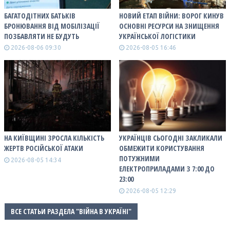
БАГАТОДІТНИХ БАТЬКІВ
НОВИЙ ЕТАП ВІЙНИ: ВОРОГ КИНУВ
БРОНЮВАННЯ ВІД МОБІЛІЗАЦІЇ
ОСНОВНІ РЕСУРСИ НА ЗНИЩЕННЯ
ПОЗБАВЛЯТИ НЕ БУДУТЬ
УКРАЇНСЬКОЇ ЛОГІСТИКИ
2026-08-06 09:30
2026-08-05 16:46
НА КИЇВЩИНІ ЗРОСЛА КІЛЬКІСТЬ
УКРАЇНЦІВ СЬОГОДНІ ЗАКЛИКАЛИ
ЖЕРТВ РОСІЙСЬКОЇ АТАКИ
ОБМЕЖИТИ КОРИСТУВАННЯ
ПОТУЖНИМИ
2026-08-05 14:34
ЕЛЕКТРОПРИЛАДАМИ З 7:00 ДО
23:00
2026-08-05 12:29
ВСЕ СТАТЬИ РАЗДЕЛА "ВІЙНА В УКРАЇНІ"