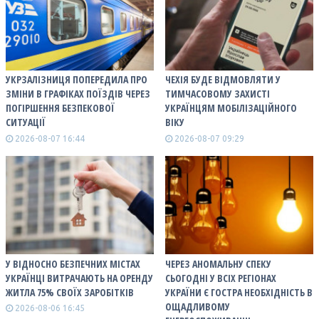
УКРЗАЛІЗНИЦЯ ПОПЕРЕДИЛА ПРО
ЧЕХІЯ БУДЕ ВІДМОВЛЯТИ У
ЗМІНИ В ГРАФІКАХ ПОЇЗДІВ ЧЕРЕЗ
ТИМЧАСОВОМУ ЗАХИСТІ
ПОГІРШЕННЯ БЕЗПЕКОВОЇ
УКРАЇНЦЯМ МОБІЛІЗАЦІЙНОГО
СИТУАЦІЇ
ВІКУ
2026-08-07 16:44
2026-08-07 09:29
У ВІДНОСНО БЕЗПЕЧНИХ МІСТАХ
ЧЕРЕЗ АНОМАЛЬНУ СПЕКУ
УКРАЇНЦІ ВИТРАЧАЮТЬ НА ОРЕНДУ
СЬОГОДНІ У ВСІХ РЕГІОНАХ
ЖИТЛА 75% СВОЇХ ЗАРОБІТКІВ
УКРАЇНИ Є ГОСТРА НЕОБХІДНІСТЬ В
ОЩАДЛИВОМУ
2026-08-06 16:45