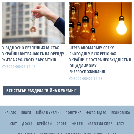
У ВІДНОСНО БЕЗПЕЧНИХ МІСТАХ
ЧЕРЕЗ АНОМАЛЬНУ СПЕКУ
УКРАЇНЦІ ВИТРАЧАЮТЬ НА ОРЕНДУ
СЬОГОДНІ У ВСІХ РЕГІОНАХ
ЖИТЛА 75% СВОЇХ ЗАРОБІТКІВ
УКРАЇНИ Є ГОСТРА НЕОБХІДНІСТЬ В
ОЩАДЛИВОМУ
2026-08-06 16:45
ЕНЕРГОСПОЖИВАННІ
2026-08-06 12:28
ВСЕ СТАТЬИ РАЗДЕЛА "ВІЙНА В УКРАЇНІ"
НАЧАЛО
БЛОГИ
ВІЙНА В УКРАЇНІ
ПОЛІТИКА
ФОТО-ВІДЕО
ЕКОНОМІКА
СВІТ
ДОСЬЄ
КУРЙОЗИ
СПОРТ
ЖИТТЯ
ИЗВЕСТИЯ КИПР
LADY