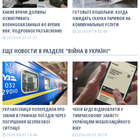
КАКИЕ ВРАЧИ ДОЛЖНЫ
ГОТОВЬТЕ КОШЕЛЬКИ: КОГДА
ОСМАТРИВАТЬ
ОЖИДАТЬ СКАЧКА ТАРИФОВ НА
ВОЕННООБЯЗАННЫХ ВО ВРЕМЯ
КОММУНАЛЬНЫЕ УСЛУГИ
ВВК: ПОДРОБНОЕ РАЗЪЯСНЕНИЕ
2024-09-19 20:48
2024-09-23 21:37
ЕЩЕ НОВОСТИ В РАЗДЕЛЕ "ВІЙНА В УКРАЇНІ"
УКРЗАЛІЗНИЦЯ ПОПЕРЕДИЛА ПРО
ЧЕХІЯ БУДЕ ВІДМОВЛЯТИ У
ЗМІНИ В ГРАФІКАХ ПОЇЗДІВ ЧЕРЕЗ
ТИМЧАСОВОМУ ЗАХИСТІ
ПОГІРШЕННЯ БЕЗПЕКОВОЇ
УКРАЇНЦЯМ МОБІЛІЗАЦІЙНОГО
СИТУАЦІЇ
ВІКУ
2026-08-07 16:44
2026-08-07 09:29