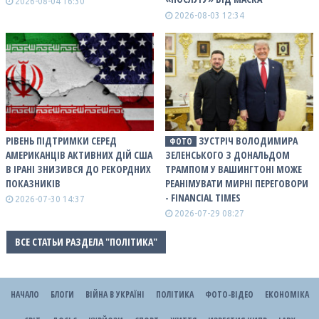
2026-08-04 16:30
2026-08-03 12:34
РІВЕНЬ ПІДТРИМКИ СЕРЕД
ЗУСТРІЧ ВОЛОДИМИРА
ФОТО
АМЕРИКАНЦІВ АКТИВНИХ ДІЙ США
ЗЕЛЕНСЬКОГО З ДОНАЛЬДОМ
В ІРАНІ ЗНИЗИВСЯ ДО РЕКОРДНИХ
ТРАМПОМ У ВАШИНГТОНІ МОЖЕ
ПОКАЗНИКІВ
РЕАНІМУВАТИ МИРНІ ПЕРЕГОВОРИ
- FINANCIAL TIMES
2026-07-30 14:37
2026-07-29 08:27
ВСЕ СТАТЬИ РАЗДЕЛА "ПОЛІТИКА"
НАЧАЛО
БЛОГИ
ВІЙНА В УКРАЇНІ
ПОЛІТИКА
ФОТО-ВІДЕО
ЕКОНОМІКА