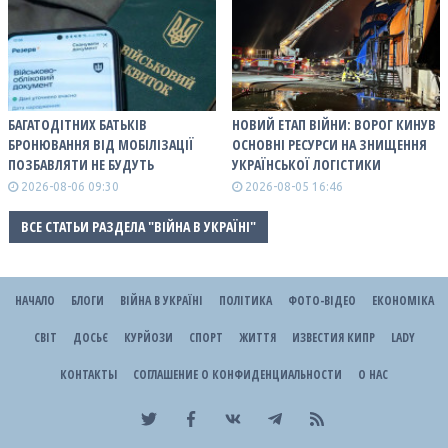
БАГАТОДІТНИХ БАТЬКІВ
НОВИЙ ЕТАП ВІЙНИ: ВОРОГ КИНУВ
БРОНЮВАННЯ ВІД МОБІЛІЗАЦІЇ
ОСНОВНІ РЕСУРСИ НА ЗНИЩЕННЯ
ПОЗБАВЛЯТИ НЕ БУДУТЬ
УКРАЇНСЬКОЇ ЛОГІСТИКИ
2026-08-06 09:30
2026-08-05 16:46
ВСЕ СТАТЬИ РАЗДЕЛА "ВІЙНА В УКРАЇНІ"
НАЧАЛО
БЛОГИ
ВІЙНА В УКРАЇНІ
ПОЛІТИКА
ФОТО-ВІДЕО
ЕКОНОМІКА
СВІТ
ДОСЬЄ
КУРЙОЗИ
СПОРТ
ЖИТТЯ
ИЗВЕСТИЯ КИПР
LADY
КОНТАКТЫ
СОГЛАШЕНИЕ О КОНФИДЕНЦИАЛЬНОСТИ
О НАС