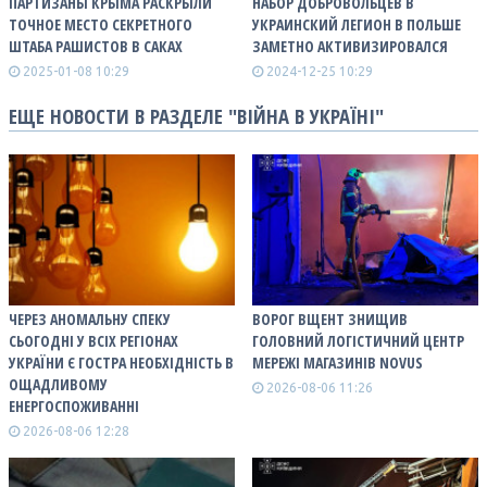
ПАРТИЗАНЫ КРЫМА РАСКРЫЛИ
НАБОР ДОБРОВОЛЬЦЕВ В
ТОЧНОЕ МЕСТО СЕКРЕТНОГО
УКРАИНСКИЙ ЛЕГИОН В ПОЛЬШЕ
ШТАБА РАШИСТОВ В САКАХ
ЗАМЕТНО АКТИВИЗИРОВАЛСЯ
2025-01-08 10:29
2024-12-25 10:29
ЕЩЕ НОВОСТИ В РАЗДЕЛЕ "ВІЙНА В УКРАЇНІ"
ЧЕРЕЗ АНОМАЛЬНУ СПЕКУ
ВОРОГ ВЩЕНТ ЗНИЩИВ
СЬОГОДНІ У ВСІХ РЕГІОНАХ
ГОЛОВНИЙ ЛОГІСТИЧНИЙ ЦЕНТР
УКРАЇНИ Є ГОСТРА НЕОБХІДНІСТЬ В
МЕРЕЖІ МАГАЗИНІВ NOVUS
ОЩАДЛИВОМУ
2026-08-06 11:26
ЕНЕРГОСПОЖИВАННІ
2026-08-06 12:28