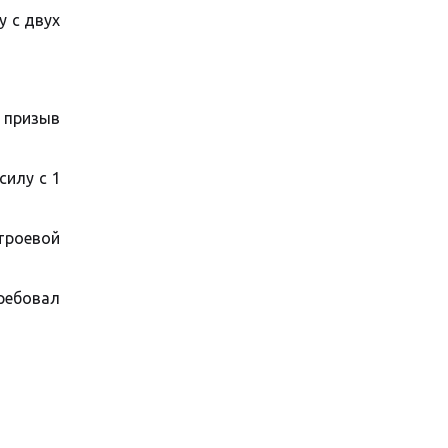
у с двух
 призыв
силу с 1
строевой
ребовал