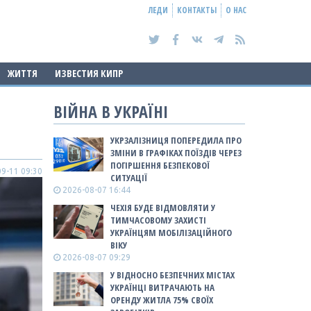
ЛЕДИ
КОНТАКТЫ
О НАС
ЖИТТЯ
ИЗВЕСТИЯ КИПР
ВІЙНА В УКРАЇНІ
УКРЗАЛІЗНИЦЯ ПОПЕРЕДИЛА ПРО
ЗМІНИ В ГРАФІКАХ ПОЇЗДІВ ЧЕРЕЗ
ПОГІРШЕННЯ БЕЗПЕКОВОЇ
9-11 09:30
СИТУАЦІЇ
2026-08-07 16:44
ЧЕХІЯ БУДЕ ВІДМОВЛЯТИ У
ТИМЧАСОВОМУ ЗАХИСТІ
УКРАЇНЦЯМ МОБІЛІЗАЦІЙНОГО
ВІКУ
2026-08-07 09:29
У ВІДНОСНО БЕЗПЕЧНИХ МІСТАХ
УКРАЇНЦІ ВИТРАЧАЮТЬ НА
ОРЕНДУ ЖИТЛА 75% СВОЇХ