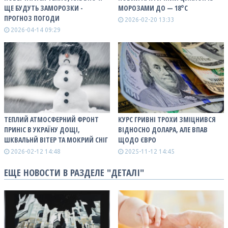
ЩЕ БУДУТЬ ЗАМОРОЗКИ -
МОРОЗАМИ ДО — 18°С
ПРОГНОЗ ПОГОДИ
2026-02-20 13:33
2026-04-14 09:29
ТЕПЛИЙ АТМОСФЕРНИЙ ФРОНТ
КУРС ГРИВНІ ТРОХИ ЗМІЦНИВСЯ
ПРИНІС В УКРАЇНУ ДОЩІ,
ВІДНОСНО ДОЛАРА, АЛЕ ВПАВ
ШКВАЛЬНЙ ВІТЕР ТА МОКРИЙ СНІГ
ЩОДО ЄВРО
2026-02-12 14:48
2025-11-12 14:45
ЕЩЕ НОВОСТИ В РАЗДЕЛЕ "ДЕТАЛІ"