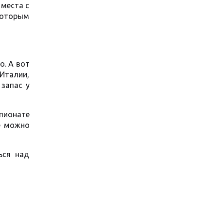
 места с
которым
о. А вот
 Италии,
 запас у
пионате
ое можно
ься над