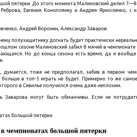
ьшой пятерки. До этого момента Малиновский делил 7—8
Реброва, Евгения Коноплянку и Андрея Ярмоленко, с 
вченко, Андрей Воронин, Александр Заваров.
нему полузащитнику догнать будет практически нереальн
рошлом сезоне Малиновский забил 8 мячей в чемпионате
дающаяся. Но до конца сезона есть время, да и вообще
я.
, думается, тоже не предполагал, забив в первом чем
и больше в топ-5 играть не будет. Примерно то же сам
оторого в Севилье получился очень даже неплохим.
ть Заварова могут быть обманчивы. Если не потрудит
атах большой пятерки