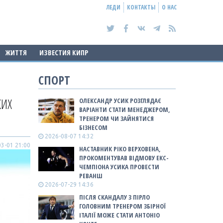
ЛЕДИ
КОНТАКТЫ
О НАС
ЖИТТЯ
ИЗВЕСТИЯ КИПР
СПОРТ
КИХ
ОЛЕКСАНДР УСИК РОЗГЛЯДАЄ
ВАРІАНТИ СТАТИ МЕНЕДЖЕРОМ,
ТРЕНЕРОМ ЧИ ЗАЙНЯТИСЯ
БІЗНЕСОМ
2026-08-07 14:32
3-01 21:00
НАСТАВНИК РІКО ВЕРХОВЕНА,
ПРОКОМЕНТУВАВ ВІДМОВУ ЕКС-
ЧЕМПІОНА УСИКА ПРОВЕСТИ
РЕВАНШ
2026-07-29 14:36
ПІСЛЯ СКАНДАЛУ З ПІРЛО
ГОЛОВНИМ ТРЕНЕРОМ ЗБІРНОЇ
ІТАЛІЇ МОЖЕ СТАТИ АНТОНІО