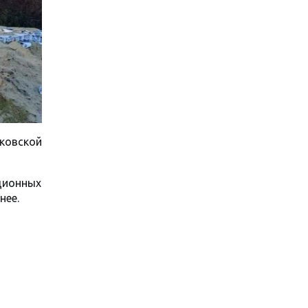
ьковской
ционных
нее.