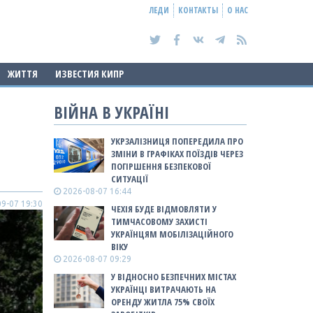
ЛЕДИ
КОНТАКТЫ
О НАС
ЖИТТЯ
ИЗВЕСТИЯ КИПР
ВІЙНА В УКРАЇНІ
УКРЗАЛІЗНИЦЯ ПОПЕРЕДИЛА ПРО
ЗМІНИ В ГРАФІКАХ ПОЇЗДІВ ЧЕРЕЗ
ПОГІРШЕННЯ БЕЗПЕКОВОЇ
СИТУАЦІЇ
2026-08-07 16:44
9-07 19:30
ЧЕХІЯ БУДЕ ВІДМОВЛЯТИ У
ТИМЧАСОВОМУ ЗАХИСТІ
УКРАЇНЦЯМ МОБІЛІЗАЦІЙНОГО
ВІКУ
2026-08-07 09:29
У ВІДНОСНО БЕЗПЕЧНИХ МІСТАХ
УКРАЇНЦІ ВИТРАЧАЮТЬ НА
ОРЕНДУ ЖИТЛА 75% СВОЇХ