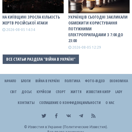
НА КИЇВЩИНІ ЗРОСЛА КІЛЬКІСТЬ
УКРАЇНЦІВ СЬОГОДНІ ЗАКЛИКАЛИ
ЖЕРТВ РОСІЙСЬКОЇ АТАКИ
ОБМЕЖИТИ КОРИСТУВАННЯ
ПОТУЖНИМИ
2026-08-05 14:34
ЕЛЕКТРОПРИЛАДАМИ З 7:00 ДО
23:00
2026-08-05 12:29
ВСЕ СТАТЬИ РАЗДЕЛА "ВІЙНА В УКРАЇНІ"
НАЧАЛО
БЛОГИ
ВІЙНА В УКРАЇНІ
ПОЛІТИКА
ФОТО-ВІДЕО
ЕКОНОМІКА
СВІТ
ДОСЬЄ
КУРЙОЗИ
СПОРТ
ЖИТТЯ
ИЗВЕСТИЯ КИПР
LADY
КОНТАКТЫ
СОГЛАШЕНИЕ О КОНФИДЕНЦИАЛЬНОСТИ
О НАС
©
Известия в Украине (Политические Известия).
Все права защищены.