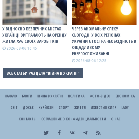
У ВІДНОСНО БЕЗПЕЧНИХ МІСТАХ
ЧЕРЕЗ АНОМАЛЬНУ СПЕКУ
УКРАЇНЦІ ВИТРАЧАЮТЬ НА ОРЕНДУ
СЬОГОДНІ У ВСІХ РЕГІОНАХ
ЖИТЛА 75% СВОЇХ ЗАРОБІТКІВ
УКРАЇНИ Є ГОСТРА НЕОБХІДНІСТЬ В
ОЩАДЛИВОМУ
2026-08-06 16:45
ЕНЕРГОСПОЖИВАННІ
2026-08-06 12:28
ВСЕ СТАТЬИ РАЗДЕЛА "ВІЙНА В УКРАЇНІ"
НАЧАЛО
БЛОГИ
ВІЙНА В УКРАЇНІ
ПОЛІТИКА
ФОТО-ВІДЕО
ЕКОНОМІКА
СВІТ
ДОСЬЄ
КУРЙОЗИ
СПОРТ
ЖИТТЯ
ИЗВЕСТИЯ КИПР
LADY
КОНТАКТЫ
СОГЛАШЕНИЕ О КОНФИДЕНЦИАЛЬНОСТИ
О НАС