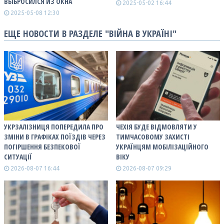
ВЫБРОСИЛСЯ ИЗ ОКНА
2025-05-02 16:44
2025-05-08 12:30
ЕЩЕ НОВОСТИ В РАЗДЕЛЕ "ВІЙНА В УКРАЇНІ"
УКРЗАЛІЗНИЦЯ ПОПЕРЕДИЛА ПРО
ЧЕХІЯ БУДЕ ВІДМОВЛЯТИ У
ЗМІНИ В ГРАФІКАХ ПОЇЗДІВ ЧЕРЕЗ
ТИМЧАСОВОМУ ЗАХИСТІ
ПОГІРШЕННЯ БЕЗПЕКОВОЇ
УКРАЇНЦЯМ МОБІЛІЗАЦІЙНОГО
СИТУАЦІЇ
ВІКУ
2026-08-07 16:44
2026-08-07 09:29