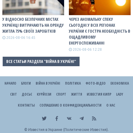
У ВІДНОСНО БЕЗПЕЧНИХ МІСТАХ
ЧЕРЕЗ АНОМАЛЬНУ СПЕКУ
УКРАЇНЦІ ВИТРАЧАЮТЬ НА ОРЕНДУ
СЬОГОДНІ У ВСІХ РЕГІОНАХ
ЖИТЛА 75% СВОЇХ ЗАРОБІТКІВ
УКРАЇНИ Є ГОСТРА НЕОБХІДНІСТЬ В
ОЩАДЛИВОМУ
2026-08-06 16:45
ЕНЕРГОСПОЖИВАННІ
2026-08-06 12:28
ВСЕ СТАТЬИ РАЗДЕЛА "ВІЙНА В УКРАЇНІ"
НАЧАЛО
БЛОГИ
ВІЙНА В УКРАЇНІ
ПОЛІТИКА
ФОТО-ВІДЕО
ЕКОНОМІКА
СВІТ
ДОСЬЄ
КУРЙОЗИ
СПОРТ
ЖИТТЯ
ИЗВЕСТИЯ КИПР
LADY
КОНТАКТЫ
СОГЛАШЕНИЕ О КОНФИДЕНЦИАЛЬНОСТИ
О НАС
©
Известия в Украине (Политические Известия).