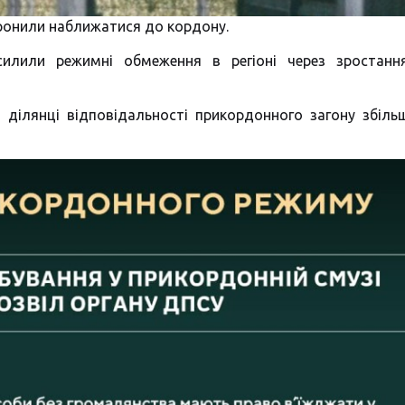
оронили наближатися до кордону.
силили режимні обмеження в регіоні через зростанн
 ділянці відповідальності прикордонного загону збіл