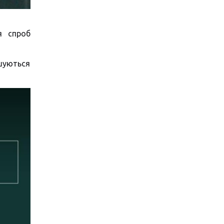
я спроб
ьшуються