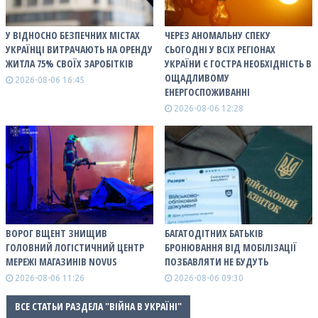
У ВІДНОСНО БЕЗПЕЧНИХ МІСТАХ
ЧЕРЕЗ АНОМАЛЬНУ СПЕКУ
УКРАЇНЦІ ВИТРАЧАЮТЬ НА ОРЕНДУ
СЬОГОДНІ У ВСІХ РЕГІОНАХ
ЖИТЛА 75% СВОЇХ ЗАРОБІТКІВ
УКРАЇНИ Є ГОСТРА НЕОБХІДНІСТЬ В
ОЩАДЛИВОМУ
2026-08-06 16:45
ЕНЕРГОСПОЖИВАННІ
2026-08-06 12:28
ВОРОГ ВЩЕНТ ЗНИЩИВ
БАГАТОДІТНИХ БАТЬКІВ
ГОЛОВНИЙ ЛОГІСТИЧНИЙ ЦЕНТР
БРОНЮВАННЯ ВІД МОБІЛІЗАЦІЇ
МЕРЕЖІ МАГАЗИНІВ NOVUS
ПОЗБАВЛЯТИ НЕ БУДУТЬ
2026-08-06 11:26
2026-08-06 09:30
ВСЕ СТАТЬИ РАЗДЕЛА "ВІЙНА В УКРАЇНІ"