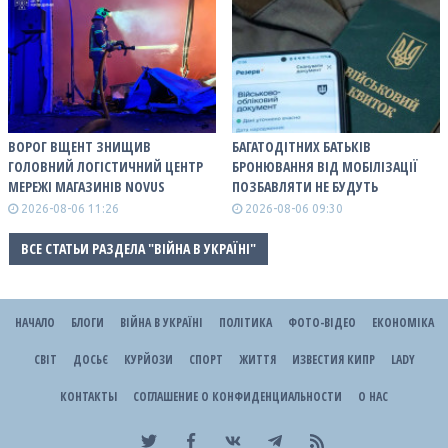
ВОРОГ ВЩЕНТ ЗНИЩИВ
БАГАТОДІТНИХ БАТЬКІВ
ГОЛОВНИЙ ЛОГІСТИЧНИЙ ЦЕНТР
БРОНЮВАННЯ ВІД МОБІЛІЗАЦІЇ
МЕРЕЖІ МАГАЗИНІВ NOVUS
ПОЗБАВЛЯТИ НЕ БУДУТЬ
2026-08-06 11:26
2026-08-06 09:30
ВСЕ СТАТЬИ РАЗДЕЛА "ВІЙНА В УКРАЇНІ"
НАЧАЛО
БЛОГИ
ВІЙНА В УКРАЇНІ
ПОЛІТИКА
ФОТО-ВІДЕО
ЕКОНОМІКА
СВІТ
ДОСЬЄ
КУРЙОЗИ
СПОРТ
ЖИТТЯ
ИЗВЕСТИЯ КИПР
LADY
КОНТАКТЫ
СОГЛАШЕНИЕ О КОНФИДЕНЦИАЛЬНОСТИ
О НАС