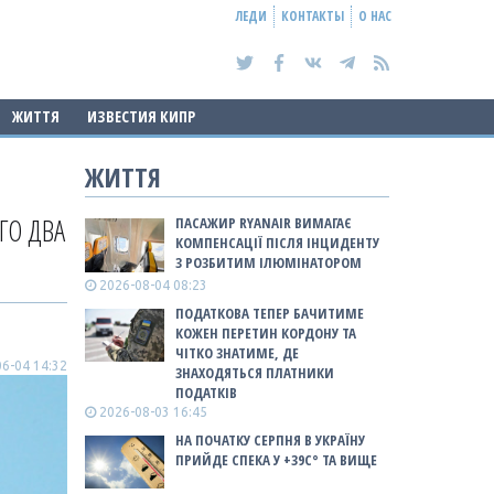
ЛЕДИ
КОНТАКТЫ
О НАС
ЖИТТЯ
ИЗВЕСТИЯ КИПР
ЖИТТЯ
ГО ДВА
ПАСАЖИР RYANAIR ВИМАГАЄ
КОМПЕНСАЦІЇ ПІСЛЯ ІНЦИДЕНТУ
З РОЗБИТИМ ІЛЮМІНАТОРОМ
2026-08-04 08:23
ПОДАТКОВА ТЕПЕР БАЧИТИМЕ
КОЖЕН ПЕРЕТИН КОРДОНУ ТА
ЧІТКО ЗНАТИМЕ, ДЕ
6-04 14:32
ЗНАХОДЯТЬСЯ ПЛАТНИКИ
ПОДАТКІВ
2026-08-03 16:45
НА ПОЧАТКУ СЕРПНЯ В УКРАЇНУ
ПРИЙДЕ СПЕКА У +39С° ТА ВИЩЕ