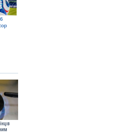
ЇНЦІВ
АНИМ