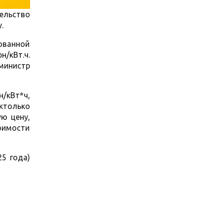
ельство
.
ованной
н/кВт.ч.
министр
н/кВт*ч,
ктолько
ю цену,
оимости
25 года)