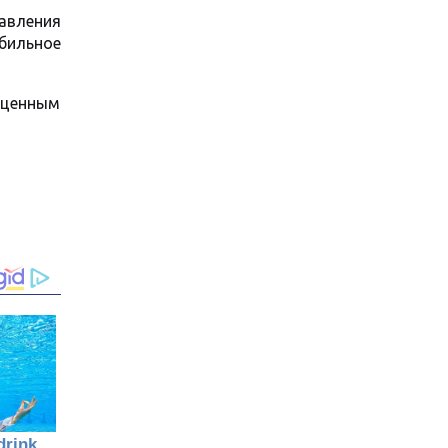
авления
бильное
оценным