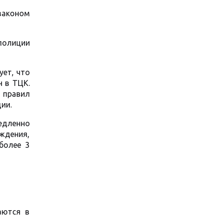
законом
полиции
ует, что
 в ТЦК.
 правил
ии.
едленно
еждения,
более 3
аются в