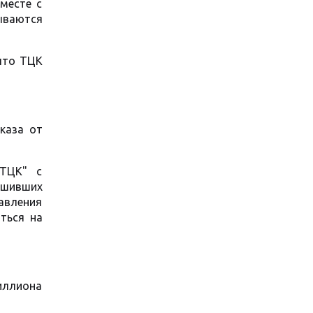
месте с
ываются
 что ТЦК
каза от
 ТЦК" с
ршивших
авления
ться на
иллиона