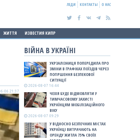
ЛЕДИ
КОНТАКТЫ
О НАС
ЖИТТЯ
ИЗВЕСТИЯ КИПР
ВІЙНА В УКРАЇНІ
УКРЗАЛІЗНИЦЯ ПОПЕРЕДИЛА ПРО
ЗМІНИ В ГРАФІКАХ ПОЇЗДІВ ЧЕРЕЗ
ПОГІРШЕННЯ БЕЗПЕКОВОЇ
СИТУАЦІЇ
2026-08-07 16:44
6-06 21:37
ЧЕХІЯ БУДЕ ВІДМОВЛЯТИ У
ТИМЧАСОВОМУ ЗАХИСТІ
УКРАЇНЦЯМ МОБІЛІЗАЦІЙНОГО
ВІКУ
2026-08-07 09:29
У ВІДНОСНО БЕЗПЕЧНИХ МІСТАХ
УКРАЇНЦІ ВИТРАЧАЮТЬ НА
ОРЕНДУ ЖИТЛА 75% СВОЇХ