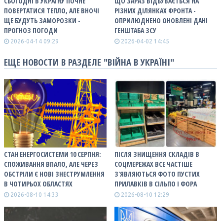
СЬОГОДНІ В УКРАЇНУ ПОЧНЕ
ЩО ЗАРАЗ ВІДБУВАЄТЬСЯ НА
ПОВЕРТАТИСЯ ТЕПЛО, АЛЕ ВНОЧІ
РІЗНИХ ДІЛЯНКАХ ФРОНТА -
ЩЕ БУДУТЬ ЗАМОРОЗКИ -
ОПРИЛЮДНЕНО ОНОВЛЕНІ ДАНІ
ПРОГНОЗ ПОГОДИ
ГЕНШТАБА ЗСУ
2026-04-14 09:29
2026-04-02 14:45
ЕЩЕ НОВОСТИ В РАЗДЕЛЕ "ВІЙНА В УКРАЇНІ"
СТАН ЕНЕРГОСИСТЕМИ 10 СЕРПНЯ:
ПІСЛЯ ЗНИЩЕННЯ СКЛАДІВ В
СПОЖИВАННЯ ВПАЛО, АЛЕ ЧЕРЕЗ
СОЦМЕРЕЖАХ ВСЕ ЧАСТІШЕ
ОБСТРІЛИ Є НОВІ ЗНЕСТРУМЛЕННЯ
З'ЯВЛЯЮТЬСЯ ФОТО ПУСТИХ
В ЧОТИРЬОХ ОБЛАСТЯХ
ПРИЛАВКІВ В СІЛЬПО І ФОРА
2026-08-10 14:33
2026-08-10 12:29