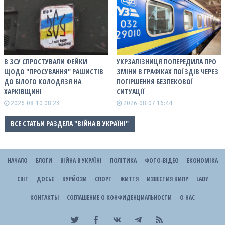
В ЗСУ СПРОСТУВАЛИ ФЕЙКИ
УКРЗАЛІЗНИЦЯ ПОПЕРЕДИЛА ПРО
ЩОДО "ПРОСУВАННЯ" РАШИСТІВ
ЗМІНИ В ГРАФІКАХ ПОЇЗДІВ ЧЕРЕЗ
ДО БІЛОГО КОЛОДЯЗЯ НА
ПОГІРШЕННЯ БЕЗПЕКОВОЇ
ХАРКІВЩИНІ
СИТУАЦІЇ
2026-08-10 08:23
2026-08-07 16:44
ВСЕ СТАТЬИ РАЗДЕЛА "ВІЙНА В УКРАЇНІ"
НАЧАЛО
БЛОГИ
ВІЙНА В УКРАЇНІ
ПОЛІТИКА
ФОТО-ВІДЕО
ЕКОНОМІКА
СВІТ
ДОСЬЄ
КУРЙОЗИ
СПОРТ
ЖИТТЯ
ИЗВЕСТИЯ КИПР
LADY
КОНТАКТЫ
СОГЛАШЕНИЕ О КОНФИДЕНЦИАЛЬНОСТИ
О НАС