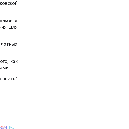
ьковской
ников и
ния для
илотных
ого, как
ами.
совать"