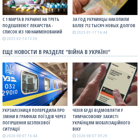
С 1 МАРТА В УКРАИНЕ НА ТРЕТЬ
ЗА ГОД УКРАИНЦЫ НАКОПИЛИ
ПОДЕШЕВЕЮТ ЛЕКАРСТВА -
БОЛЕЕ 712 ТЫСЯЧ НОВЫХ ДОЛГОВ
СПИСОК ИЗ 100 НАИМЕНОВАНИЙ
2025-01-17 16:44
2025-02-14 13:30
ЕЩЕ НОВОСТИ В РАЗДЕЛЕ "ВІЙНА В УКРАЇНІ"
УКРЗАЛІЗНИЦЯ ПОПЕРЕДИЛА ПРО
ЧЕХІЯ БУДЕ ВІДМОВЛЯТИ У
ЗМІНИ В ГРАФІКАХ ПОЇЗДІВ ЧЕРЕЗ
ТИМЧАСОВОМУ ЗАХИСТІ
ПОГІРШЕННЯ БЕЗПЕКОВОЇ
УКРАЇНЦЯМ МОБІЛІЗАЦІЙНОГО
СИТУАЦІЇ
ВІКУ
2026-08-07 16:44
2026-08-07 09:29