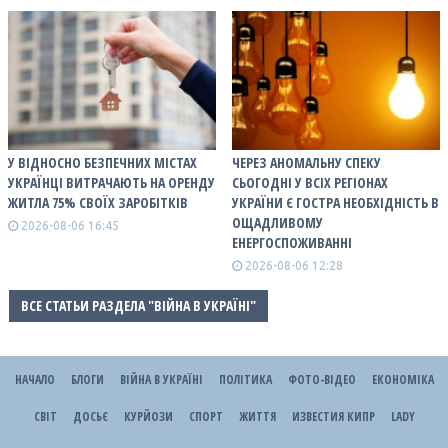
У ВІДНОСНО БЕЗПЕЧНИХ МІСТАХ
ЧЕРЕЗ АНОМАЛЬНУ СПЕКУ
УКРАЇНЦІ ВИТРАЧАЮТЬ НА ОРЕНДУ
СЬОГОДНІ У ВСІХ РЕГІОНАХ
ЖИТЛА 75% СВОЇХ ЗАРОБІТКІВ
УКРАЇНИ Є ГОСТРА НЕОБХІДНІСТЬ В
ОЩАДЛИВОМУ
2026-08-06 16:45
ЕНЕРГОСПОЖИВАННІ
2026-08-06 12:28
ВСЕ СТАТЬИ РАЗДЕЛА "ВІЙНА В УКРАЇНІ"
НАЧАЛО
БЛОГИ
ВІЙНА В УКРАЇНІ
ПОЛІТИКА
ФОТО-ВІДЕО
ЕКОНОМІКА
СВІТ
ДОСЬЄ
КУРЙОЗИ
СПОРТ
ЖИТТЯ
ИЗВЕСТИЯ КИПР
LADY