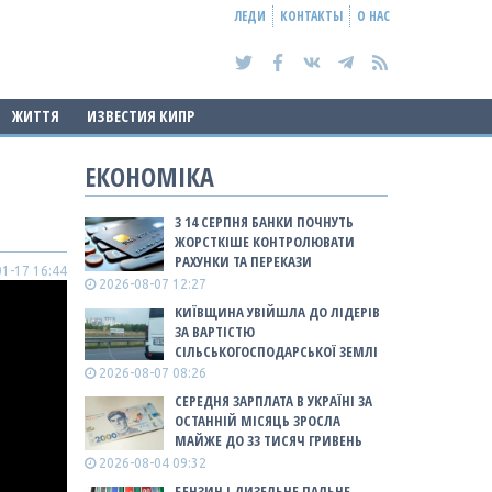
ЛЕДИ
КОНТАКТЫ
О НАС
ЖИТТЯ
ИЗВЕСТИЯ КИПР
ЕКОНОМІКА
З 14 СЕРПНЯ БАНКИ ПОЧНУТЬ
ЖОРСТКІШЕ КОНТРОЛЮВАТИ
РАХУНКИ ТА ПЕРЕКАЗИ
1-17 16:44
2026-08-07 12:27
КИЇВЩИНА УВІЙШЛА ДО ЛІДЕРІВ
ЗА ВАРТІСТЮ
СІЛЬСЬКОГОСПОДАРСЬКОЇ ЗЕМЛІ
2026-08-07 08:26
СЕРЕДНЯ ЗАРПЛАТА В УКРАЇНІ ЗА
ОСТАННІЙ МІСЯЦЬ ЗРОСЛА
МАЙЖЕ ДО 33 ТИСЯЧ ГРИВЕНЬ
2026-08-04 09:32
БЕНЗИН І ДИЗЕЛЬНЕ ПАЛЬНЕ