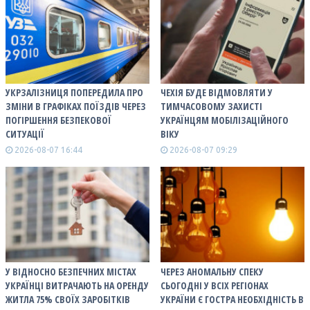
УКРЗАЛІЗНИЦЯ ПОПЕРЕДИЛА ПРО
ЧЕХІЯ БУДЕ ВІДМОВЛЯТИ У
ЗМІНИ В ГРАФІКАХ ПОЇЗДІВ ЧЕРЕЗ
ТИМЧАСОВОМУ ЗАХИСТІ
ПОГІРШЕННЯ БЕЗПЕКОВОЇ
УКРАЇНЦЯМ МОБІЛІЗАЦІЙНОГО
СИТУАЦІЇ
ВІКУ
2026-08-07 16:44
2026-08-07 09:29
У ВІДНОСНО БЕЗПЕЧНИХ МІСТАХ
ЧЕРЕЗ АНОМАЛЬНУ СПЕКУ
УКРАЇНЦІ ВИТРАЧАЮТЬ НА ОРЕНДУ
СЬОГОДНІ У ВСІХ РЕГІОНАХ
ЖИТЛА 75% СВОЇХ ЗАРОБІТКІВ
УКРАЇНИ Є ГОСТРА НЕОБХІДНІСТЬ В