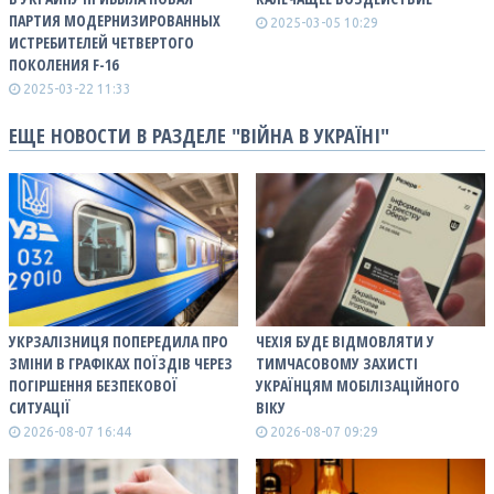
ПАРТИЯ МОДЕРНИЗИРОВАННЫХ
2025-03-05 10:29
ИСТРЕБИТЕЛЕЙ ЧЕТВЕРТОГО
ПОКОЛЕНИЯ F-16
2025-03-22 11:33
ЕЩЕ НОВОСТИ В РАЗДЕЛЕ "ВІЙНА В УКРАЇНІ"
УКРЗАЛІЗНИЦЯ ПОПЕРЕДИЛА ПРО
ЧЕХІЯ БУДЕ ВІДМОВЛЯТИ У
ЗМІНИ В ГРАФІКАХ ПОЇЗДІВ ЧЕРЕЗ
ТИМЧАСОВОМУ ЗАХИСТІ
ПОГІРШЕННЯ БЕЗПЕКОВОЇ
УКРАЇНЦЯМ МОБІЛІЗАЦІЙНОГО
СИТУАЦІЇ
ВІКУ
2026-08-07 16:44
2026-08-07 09:29