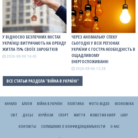
У ВІДНОСНО БЕЗПЕЧНИХ МІСТАХ
ЧЕРЕЗ АНОМАЛЬНУ СПЕКУ
УКРАЇНЦІ ВИТРАЧАЮТЬ НА ОРЕНДУ
СЬОГОДНІ У ВСІХ РЕГІОНАХ
ЖИТЛА 75% СВОЇХ ЗАРОБІТКІВ
УКРАЇНИ Є ГОСТРА НЕОБХІДНІСТЬ В
ОЩАДЛИВОМУ
2026-08-06 16:45
ЕНЕРГОСПОЖИВАННІ
2026-08-06 12:28
ВСЕ СТАТЬИ РАЗДЕЛА "ВІЙНА В УКРАЇНІ"
НАЧАЛО
БЛОГИ
ВІЙНА В УКРАЇНІ
ПОЛІТИКА
ФОТО-ВІДЕО
ЕКОНОМІКА
СВІТ
ДОСЬЄ
КУРЙОЗИ
СПОРТ
ЖИТТЯ
ИЗВЕСТИЯ КИПР
LADY
КОНТАКТЫ
СОГЛАШЕНИЕ О КОНФИДЕНЦИАЛЬНОСТИ
О НАС